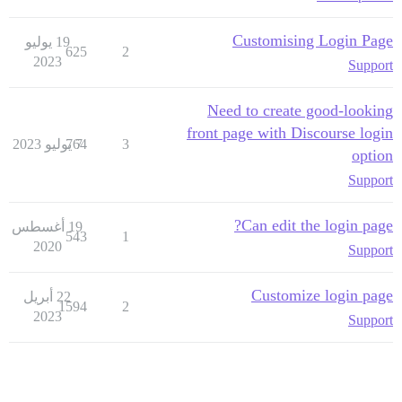
Customising Login Page
19 يوليو
625
2
2023
Support
Need to create good-looking
front page with Discourse login
3
7 يوليو 2023
764
option
Support
Can edit the login page?
19 أغسطس
543
1
2020
Support
Customize login page
22 أبريل
1594
2
2023
Support