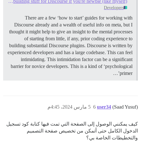
Learn how to start building stuff for Discourse if you're newbie (like myself)
Developers
There are a few ‘how to start’ guides for working with
Discourse already and a wealth of useful info on meta, but I
thought it might help to give an insight to the mental processes
of starting from little, if any, prior coding experience to
building substantial Discourse plugins. Discourse is written by
experienced developers and has a large codebase. This can feel
intimidating. This intimidation factor can be a significant
barrier for novice developers. This is a kind of ‘psychological
primer’…
(Saad Yusuf)
user34
6
5 مارس 2024، 4:45م
كيف يمكنني الوصول إلى الصفحة التي تمت فيها كتابة كود تسجيل
الدخول الكامل حتى أتمكن من تخصيص صفحة التصميم
والتخطيطات الخاصة بي؟