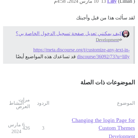
(Lillian )
Lilly
13
10 مارس 2024، 4:58م
لقد سألت هذا من قبل وأجبتك
كيف يمكنني تعديل صفحة تسجيل الدخول الخاصة بي؟
Development
https://meta.discourse.org/t/customize-any-text-in-
discourse/36092/73?u=lilly
قد تساعدك هذه المواضيع أيضًا
الموضوعات ذات الصلة
مرات
الموضوع
الردود
النشاط
العرض
Changing the login Page for
6 مارس
Custom Themes
426
3
2024
Development