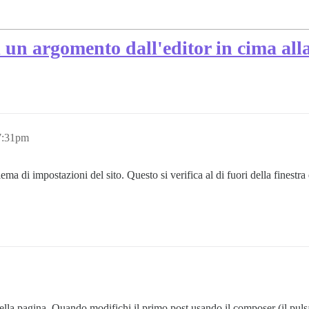
di un argomento dall'editor in cima al
 7:31pm
ma di impostazioni del sito. Questo si verifica al di fuori della finestr
a pagina. Quando modifichi il primo post usando il composer (il pulsante