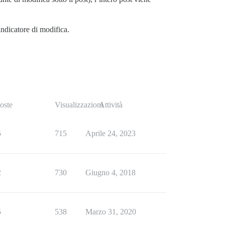
indicatore di modifica.
oste
Visualizzazioni
Attività
5
715
Aprile 24, 2023
2
730
Giugno 4, 2018
5
538
Marzo 31, 2020