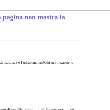
la pagina non mostra la
a di modifica e l’aggiornamento/la navigazione lo
 di modifica sotto il post), l’intero post viene