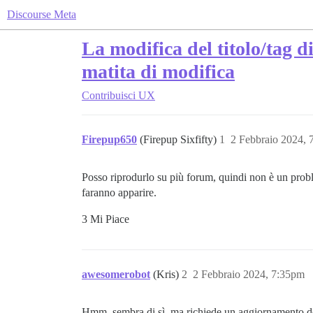
Discourse Meta
La modifica del titolo/tag 
matita di modifica
Contribuisci
UX
Firepup650
(Firepup Sixfifty)
1
2 Febbraio 2024,
Posso riprodurlo su più forum, quindi non è un proble
faranno apparire.
3 Mi Piace
awesomerobot
(Kris)
2
2 Febbraio 2024, 7:35pm
Hmm, sembra di sì, ma richiede un aggiornamento dell