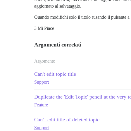
aggiornato al salvataggio.
Quando modifichi solo il titolo (usando il pulsante a 
3 Mi Piace
Argomenti correlati
Argomento
Can't edit topic title
Support
Duplicate the 'Edit Topic' pencil at the very t
Feature
Can’t edit title of deleted topic
Support