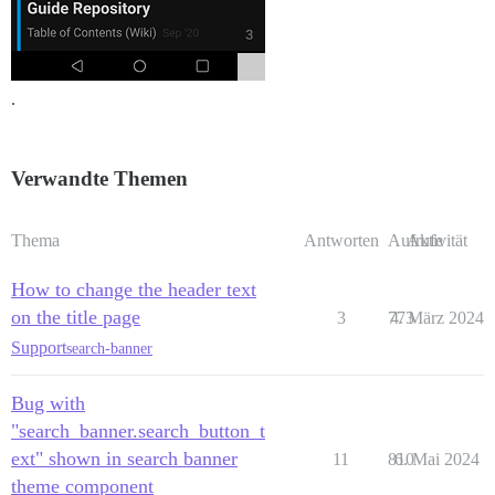
.
Verwandte Themen
Thema
Antworten
Aufrufe
Aktivität
How to change the header text
on the title page
3
773
4. März 2024
Support
search-banner
Bug with
"search_banner.search_button_t
ext" shown in search banner
11
810
6. Mai 2024
theme component