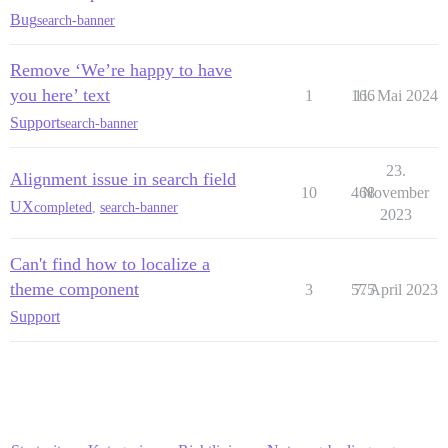
Bug
search-banner
Remove ‘We’re happy to have
you here’ text
1
166
11. Mai 2024
Support
search-banner
23.
Alignment issue in search field
10
468
November
UX
completed
,
search-banner
2023
Can't find how to localize a
theme component
3
575
7. April 2023
Support