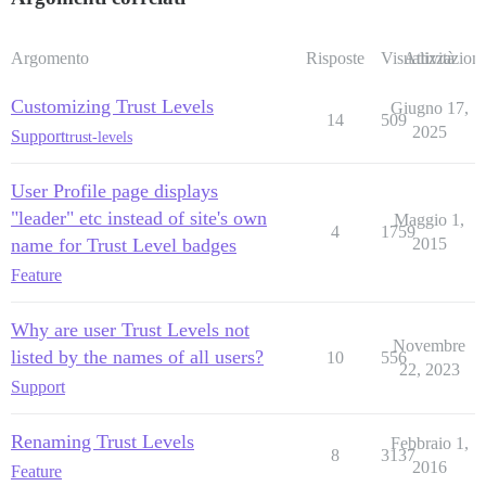
Argomento
Risposte
Visualizzazioni
Attività
Customizing Trust Levels
Giugno 17,
14
509
2025
Support
trust-levels
User Profile page displays
"leader" etc instead of site's own
Maggio 1,
4
1759
name for Trust Level badges
2015
Feature
Why are user Trust Levels not
Novembre
listed by the names of all users?
10
556
22, 2023
Support
Renaming Trust Levels
Febbraio 1,
8
3137
2016
Feature