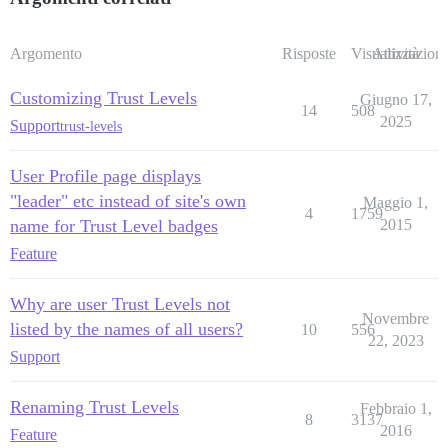
Argomento
Risposte
Visualizzazioni
Attività
Customizing Trust Levels
Giugno 17,
14
508
2025
Support
trust-levels
User Profile page displays
"leader" etc instead of site's own
Maggio 1,
4
1759
name for Trust Level badges
2015
Feature
Why are user Trust Levels not
Novembre
listed by the names of all users?
10
556
22, 2023
Support
Renaming Trust Levels
Febbraio 1,
8
3137
2016
Feature