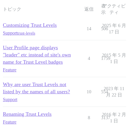
表
アクティビ
トピック
返信
示
ティ
Customizing Trust Levels
2025 年 6 月
14
506
17 日
Support
trust-levels
User Profile page displays
"leader" etc instead of site's own
2015 年 5 月
4
1759
name for Trust Level badges
1 日
Feature
Why are user Trust Levels not
2023 年 11
listed by the names of all users?
10
554
月 22 日
Support
Renaming Trust Levels
2016 年 2 月
8
3137
1 日
Feature