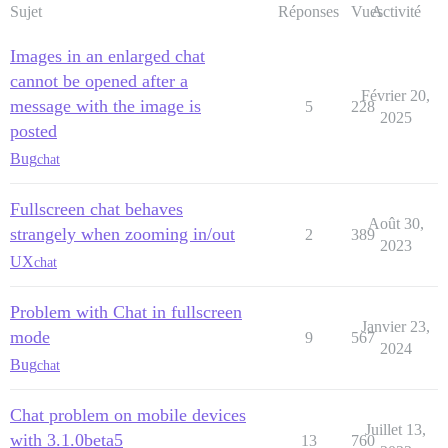
Sujet
Réponses
Vues
Activité
Images in an enlarged chat
cannot be opened after a
Février 20,
message with the image is
5
228
2025
posted
Bug
chat
Fullscreen chat behaves
Août 30,
strangely when zooming in/out
2
389
2023
UX
chat
Problem with Chat in fullscreen
Janvier 23,
mode
9
567
2024
Bug
chat
Chat problem on mobile devices
Juillet 13,
with 3.1.0beta5
13
760