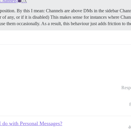
 Channels)
UX
position. By this I mean: Channels are above DMs in the sidebar Chann
er of any, or if it is disabled) This makes sense for instances where Chan
e them occasionally. As a result, this behaviour just adds friction to t
Resp
I do with Personal Messages?
4