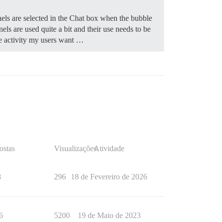
els are selected in the Chat box when the bubble
nels are used quite a bit and their use needs to be
he activity my users want …
ostas
Visualizações
Atividade
8
296
18 de Fevereiro de 2026
6
5200
19 de Maio de 2023