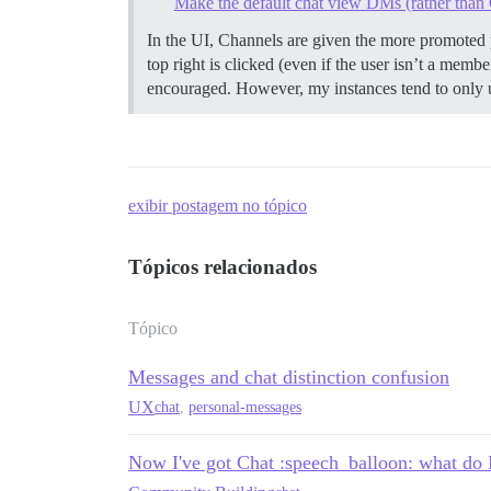
Make the default chat view DMs (rather than
In the UI, Channels are given the more promoted 
top right is clicked (even if the user isn’t a memb
encouraged. However, my instances tend to only us
exibir postagem no tópico
Tópicos relacionados
Tópico
Messages and chat distinction confusion
UX
chat
,
personal-messages
Now I've got Chat :speech_balloon: what do 