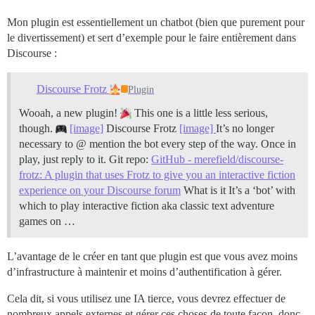
Mon plugin est essentiellement un chatbot (bien que purement pour
le divertissement) et sert d’exemple pour le faire entièrement dans
Discourse :
Discourse Frotz
Plugin
Wooah, a new plugin!
This one is a little less serious,
though.
[image]
Discourse Frotz
[image]
It’s no longer
necessary to @ mention the bot every step of the way. Once in
play, just reply to it. Git repo:
GitHub - merefield/discourse-
frotz: A plugin that uses Frotz to give you an interactive fiction
experience on your Discourse forum
What is it It’s a ‘bot’ with
which to play interactive fiction aka classic text adventure
games on …
L’avantage de le créer en tant que plugin est que vous avez moins
d’infrastructure à maintenir et moins d’authentification à gérer.
Cela dit, si vous utilisez une IA tierce, vous devrez effectuer de
nombreux appels externes et gérer ces choses de toute façon, donc