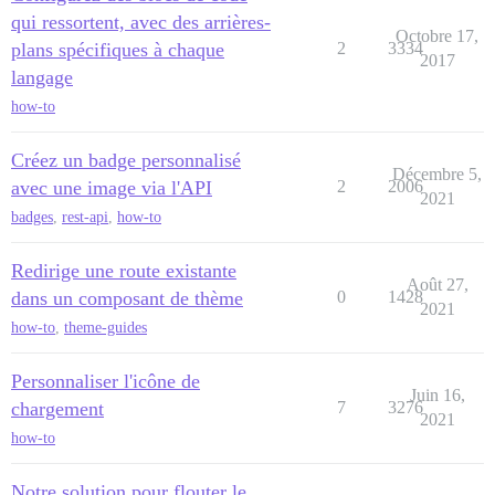
qui ressortent, avec des arrières-
Octobre 17,
plans spécifiques à chaque
2
3334
2017
langage
how-to
Créez un badge personnalisé
Décembre 5,
avec une image via l'API
2
2006
2021
badges
,
rest-api
,
how-to
Redirige une route existante
Août 27,
dans un composant de thème
0
1428
2021
how-to
,
theme-guides
Personnaliser l'icône de
Juin 16,
chargement
7
3276
2021
how-to
Notre solution pour flouter le