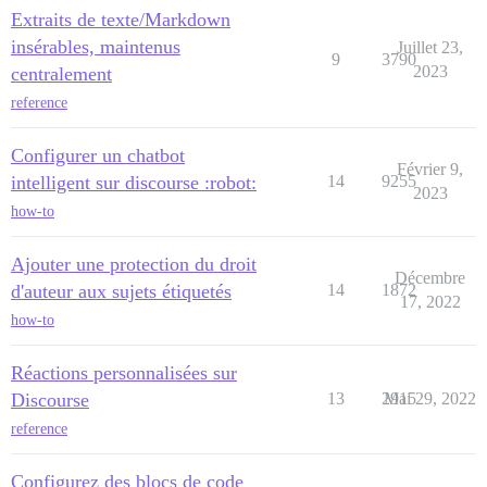
Extraits de texte/Markdown
insérables, maintenus
Juillet 23,
9
3790
2023
centralement
reference
Configurer un chatbot
Février 9,
intelligent sur discourse :robot:
14
9255
2023
how-to
Ajouter une protection du droit
Décembre
d'auteur aux sujets étiquetés
14
1872
17, 2022
how-to
Réactions personnalisées sur
Discourse
13
2915
Mai 29, 2022
reference
Configurez des blocs de code