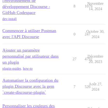
l'environnement de
Novembre
développement Discourse -
8
1079
14, 2024
GitHub Codespace
dev-install
Commencer à utiliser Postman
Octobre 30,
0
247
avec l'API Discourse
2024
Ajouter un paramètre
personnalisé par utilisateur dans
Décembre
27
4792
20, 2023
un plugin
plugin-guides
,
how-to
Automatiser la configuration du
Août 27,
plugin Discourse avec la gem
7
526
2024
`create-discourse-plugin`
Personnaliser les couleurs des