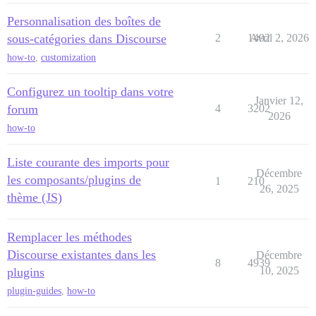
Personnalisation des boîtes de
sous-catégories dans Discourse
2
1492
Avril 2, 2026
how-to
,
customization
Configurez un tooltip dans votre
Janvier 12,
forum
4
3202
2026
how-to
Liste courante des imports pour
Décembre
les composants/plugins de
1
210
26, 2025
thème (JS)
Remplacer les méthodes
Discourse existantes dans les
Décembre
8
4939
10, 2025
plugins
plugin-guides
,
how-to