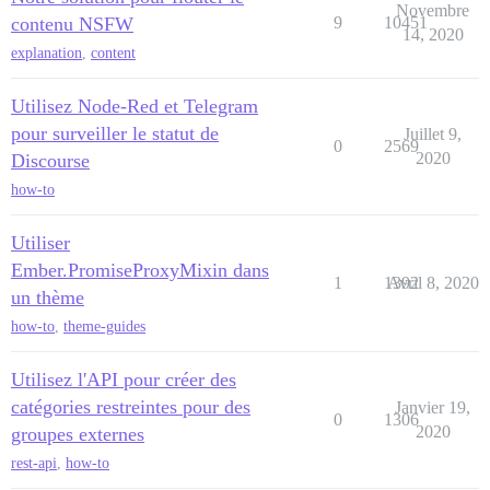
Novembre
contenu NSFW
9
10451
14, 2020
explanation
,
content
Utilisez Node-Red et Telegram
pour surveiller le statut de
Juillet 9,
0
2569
2020
Discourse
how-to
Utiliser
Ember.PromiseProxyMixin dans
1
1392
Avril 8, 2020
un thème
how-to
,
theme-guides
Utilisez l'API pour créer des
catégories restreintes pour des
Janvier 19,
0
1306
2020
groupes externes
rest-api
,
how-to