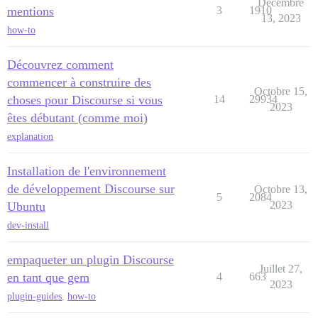
Décembre
mentions
3
1910
13, 2023
how-to
Découvrez comment
commencer à construire des
Octobre 15,
choses pour Discourse si vous
14
29934
2023
êtes débutant (comme moi)
explanation
Installation de l'environnement
de développement Discourse sur
Octobre 13,
5
2084
2023
Ubuntu
dev-install
empaqueter un plugin Discourse
Juillet 27,
en tant que gem
4
663
2023
plugin-guides
,
how-to