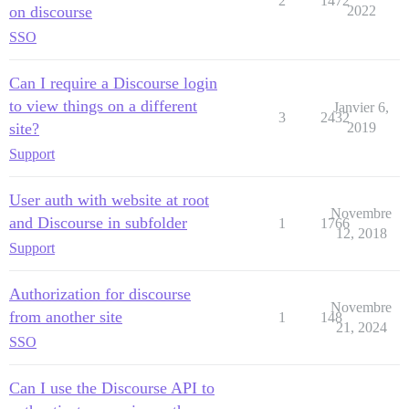
2
1472
on discourse
2022
SSO
Can I require a Discourse login
to view things on a different
Janvier 6,
3
2432
site?
2019
Support
User auth with website at root
Novembre
and Discourse in subfolder
1
1766
12, 2018
Support
Authorization for discourse
Novembre
from another site
1
148
21, 2024
SSO
Can I use the Discourse API to