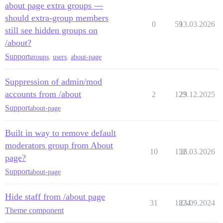
about page extra groups —
should extra-group members
0
59
13.03.2026
still see hidden groups on
/about?
Support
groups
,
users
,
about-page
Suppression of admin/mod
accounts from /about
2
123
29.12.2025
Support
about-page
Built in way to remove default
moderators group from About
10
152
26.03.2026
page?
Support
about-page
Hide staff from /about page
31
1824
23.09.2024
Theme component