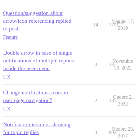
Question/suggestion about
arrow/icon referencing replied
Maggio 17,
14
1791
to post
2019
Feature
Double arrow in case of single
notifications of multiple replies
Novembre
0
337
inside the user menu
30, 2022
UX
Change notifications icon on
Ottobre 2,
user page navigation?
2
385
2022
UX
Notification icon not showing
Ottobre 23,
for topic replies
3
902
2017