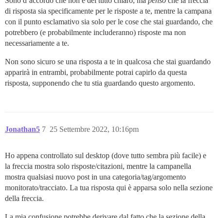
Sono d’accordo che non è del tutto chiaro, ma
penso
che la freccia
di risposta sia specificamente per le risposte a te, mentre la campana
con il punto esclamativo sia solo per le cose che stai guardando, che
potrebbero (e probabilmente includeranno) risposte ma non
necessariamente a te.
Non sono sicuro se una risposta a te in qualcosa che stai guardando
apparirà in entrambi, probabilmente potrai capirlo da questa
risposta, supponendo che tu stia guardando questo argomento.
Jonathan5
7
25 Settembre 2022, 10:16pm
Ho appena controllato sul desktop (dove tutto sembra più facile) e
la freccia mostra solo risposte/citazioni, mentre la campanella
mostra qualsiasi nuovo post in una categoria/tag/argomento
monitorato/tracciato. La tua risposta qui è apparsa solo nella sezione
della freccia.
La mia confusione potrebbe derivare dal fatto che la sezione della