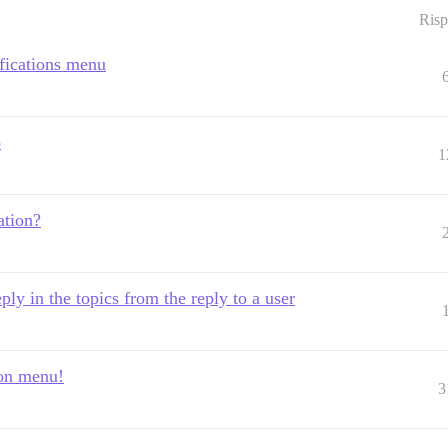
Risp
ifications menu
o
1
ation?
ply in the topics from the reply to a user
ion menu!
3