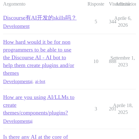
Argomento
Risposte
Visualizzazioni
Attività
Discourse有AI开发的skills吗？
Aprile 6,
5
344
2026
Development
How hard would it be for non
programmers to be able to use
the Discourse AI - AI bot to
Settembre 1,
10
888
help them create plugins and/or
2023
themes
Development
ai
,
ai-bot
How are you using AI/LLMs to
create
Aprile 18,
3
201
themes/components/plugins?
2025
Development
ai
Is there any AI at the core of