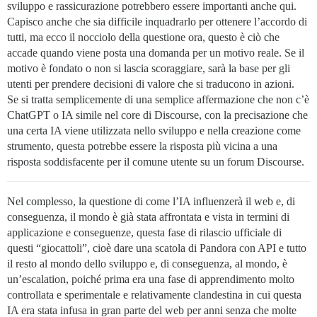
sviluppo e rassicurazione potrebbero essere importanti anche qui.
Capisco anche che sia difficile inquadrarlo per ottenere l’accordo di
tutti, ma ecco il nocciolo della questione ora, questo è ciò che
accade quando viene posta una domanda per un motivo reale. Se il
motivo è fondato o non si lascia scoraggiare, sarà la base per gli
utenti per prendere decisioni di valore che si traducono in azioni.
Se si tratta semplicemente di una semplice affermazione che non c’è
ChatGPT o IA simile nel core di Discourse, con la precisazione che
una certa IA viene utilizzata nello sviluppo e nella creazione come
strumento, questa potrebbe essere la risposta più vicina a una
risposta soddisfacente per il comune utente su un forum Discourse.
Nel complesso, la questione di come l’IA influenzerà il web e, di
conseguenza, il mondo è già stata affrontata e vista in termini di
applicazione e conseguenze, questa fase di rilascio ufficiale di
questi “giocattoli”, cioè dare una scatola di Pandora con API e tutto
il resto al mondo dello sviluppo e, di conseguenza, al mondo, è
un’escalation, poiché prima era una fase di apprendimento molto
controllata e sperimentale e relativamente clandestina in cui questa
IA era stata infusa in gran parte del web per anni senza che molte