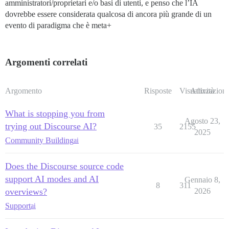
amministratori/proprietari e/o basi di utenti, e penso che l’IA
dovrebbe essere considerata qualcosa di ancora più grande di un
evento di paradigma che è meta+
Argomenti correlati
Argomento
Risposte
Visualizzazioni
Attività
What is stopping you from
Agosto 23,
trying out Discourse AI?
35
2155
2025
Community Building
ai
Does the Discourse source code
support AI modes and AI
Gennaio 8,
8
311
overviews?
2026
Support
ai