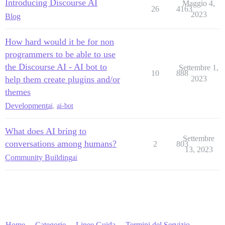
Introducing Discourse AI
Maggio 4,
26
4163
2023
Blog
How hard would it be for non
programmers to be able to use
the Discourse AI - AI bot to
Settembre 1,
10
888
help them create plugins and/or
2023
themes
Development
ai
,
ai-bot
What does AI bring to
Settembre
conversations among humans?
2
803
13, 2023
Community Building
ai
Home
Categorie
Linee Guida
Termini del Servizio