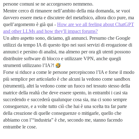
persone comuni se ne accorgessero nemmeno.
Mentre cerco di rimanere nell’ambito della mia domanda, se vuoi
davvero essere meta e discutere del metafisico, allora dico pure, ma
quell’argomento è già qui -
How are we all feeling about ChatGPT
and other LLMs and how they'll impact forums?
Un altro aspetto sono, diciamo, gli annunci. Presumo che Google
utilizzi da tempo IA di questo tipo nei suoi servizi di erogazione di
annunci e persino di analisi, ma almeno per ora gli utenti possono
distribuire software di blocco e utilizzare VPN, anche quegli
strumenti utilizzano l’IA?!
Forse si riduce a come le persone percepiscono l’IA e forse il modo
più semplice per articolarlo è che alcuni la vedono come sandbox
(strumenti), altri la vedono come un fuoco nel tessuto stesso della
matrice della realtà che deve essere spento, in entrambi i casi sta
succedendo e succederà qualunque cosa sia, ma ci sono sempre
conseguenze, e a volte tutto ciò che hai è una scelta tra far parte
della creazione di quelle conseguenze o mitigarle, quello che
abbiamo con l’“industria” è che, secondo me, stanno facendo
entrambe le cose.