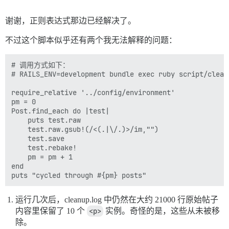
谢谢，正则表达式那边已经解决了。
不过这个脚本似乎还有两个我无法解释的问题：
# 调用方式如下：

# RAILS_ENV=development bundle exec ruby script/clean
require_relative '../config/environment'

pm = 0

Post.find_each do |test|

	puts test.raw

	test.raw.gsub!(/<(.|\/.)>/im,"")

	test.save

	test.rebake!

	pm = pm + 1

end

运行几次后，cleanup.log 中仍然在大约 21000 行原始帖子
内容里保留了 10 个
<p>
实例。奇怪的是，这些从未被移
除。