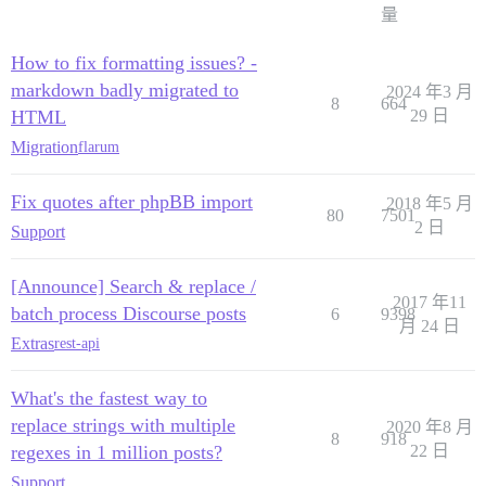
量
How to fix formatting issues? -
markdown badly migrated to
2024 年3 月
8
664
HTML
29 日
Migration
flarum
Fix quotes after phpBB import
2018 年5 月
80
7501
2 日
Support
[Announce] Search & replace /
2017 年11
batch process Discourse posts
6
9398
月 24 日
Extras
rest-api
What's the fastest way to
replace strings with multiple
2020 年8 月
8
918
regexes in 1 million posts?
22 日
Support