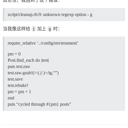
真奇怪，我遇到了这个错误：
script/cleanup.rb:9: unknown regexp option - g
当我像这样给
i
加上
g
时：
require_relative ‘../config/environment’
pm = 0
Post.find_each do |test|
puts test.raw
test.raw.gsub!(/<(.|/.)>/ig,“”)
test.save
test.rebake!
pm = pm + 1
end
puts “cycled through #{pm} posts”