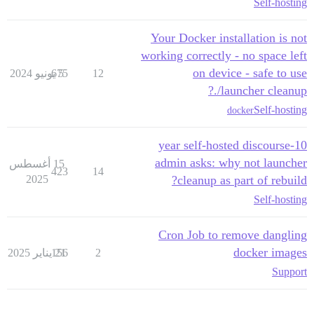
Self-hosting
Your Docker installation is not
working correctly - no space left
on device - safe to use
12
5 يونيو 2024
675
./launcher cleanup?
Self-hosting
docker
10-year self-hosted discourse
admin asks: why not launcher
15 أغسطس
423
14
2025
cleanup as part of rebuild?
Self-hosting
Cron Job to remove dangling
docker images
2
21 يناير 2025
156
Support