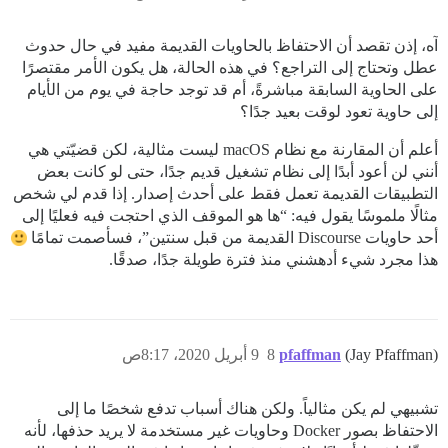
آه، إذن تقصد أن الاحتفاظ بالحاويات القديمة مفيد في حال حدوث
عطل وتحتاج إلى التراجع؟ في هذه الحالة، هل يكون الأمر مقتصرًا
على الحاوية السابقة مباشرةً، أم قد توجد حاجة في يوم من الأيام
إلى حاوية تعود لوقت بعيد جدًا؟
أعلم أن المقارنة مع نظام macOS ليست مثالية، لكن قضيّتي هي
أنني لن أعود أبدًا إلى نظام تشغيل قديم جدًا، حتى لو كانت بعض
التطبيقات القديمة تعمل فقط على أحدث إصدار. إذا قدم لي شخص
مثالًا ملموسًا يقول فيه: “ها هو الموقف الذي احتجت فيه فعليًا إلى
أحد حاويات Discourse القديمة من قبل سنتين”، فسأصمت تمامًا
هذا مجرد شيء أدهشني منذ فترة طويلة جدًا، صدقًا.
(Jay Pfaffman)
pfaffman
8
9 أبريل 2020، 8:17ص
تشبيهي لم يكن مثالياً. ولكن هناك أسباب تدفع شخصًا ما إلى
الاحتفاظ بصور Docker وحاويات غير مستخدمة لا يريد حذفها، لأنه