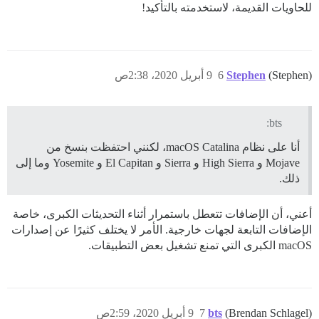
للحاويات القديمة، لاستخدمته بالتأكيد!
(Stephen)
Stephen
6
9 أبريل 2020، 2:38ص
bts:
أنا على نظام macOS Catalina، لكنني احتفظت بنسخ من
Mojave و High Sierra و Sierra و El Capitan و Yosemite وما إلى
ذلك.
أعني، أن الإضافات تتعطل باستمرار أثناء التحديثات الكبرى، خاصة
الإضافات التابعة لجهات خارجية. الأمر لا يختلف كثيرًا عن إصدارات
macOS الكبرى التي تمنع تشغيل بعض التطبيقات.
(Brendan Schlagel)
bts
7
9 أبريل 2020، 2:59ص