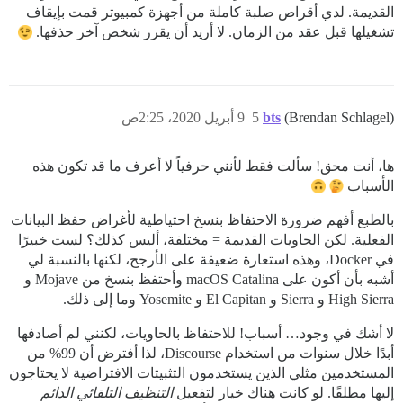
القديمة. لدي أقراص صلبة كاملة من أجهزة كمبيوتر قمت بإيقاف
تشغيلها قبل عقد من الزمان. لا أريد أن يقرر شخص آخر حذفها.
(Brendan Schlagel)
bts
5
9 أبريل 2020، 2:25ص
ها، أنت محق! سألت فقط لأنني حرفياً لا أعرف ما قد تكون هذه
الأسباب
بالطبع أفهم ضرورة الاحتفاظ بنسخ احتياطية لأغراض حفظ البيانات
الفعلية. لكن الحاويات القديمة = مختلفة، أليس كذلك؟ لست خبيرًا
في Docker، وهذه استعارة ضعيفة على الأرجح، لكنها بالنسبة لي
أشبه بأن أكون على macOS Catalina وأحتفظ بنسخ من Mojave و
High Sierra و Sierra و El Capitan و Yosemite وما إلى ذلك.
لا أشك في وجود… أسباب! للاحتفاظ بالحاويات، لكنني لم أصادفها
أبدًا خلال سنوات من استخدام Discourse، لذا أفترض أن 99% من
المستخدمين مثلي الذين يستخدمون التثبيتات الافتراضية لا يحتاجون
إليها مطلقًا. لو كانت هناك خيار لتفعيل
التنظيف التلقائي الدائم