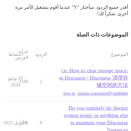
أقدر جميع الردود. سأختار “Y” عندما أقوم بتشغيل الأمر مرة
أخرى. شكراً لك!
الموضوعات ذات الصلة
مرات
الموضوع
الردود
النشاط
العرض
:cn: How to clear storage space
in Discourse | Discourse 清理存
29 يوليو
1100
2
2024
储空间的方法
Sysadmins
how-to
,
chinese-translation
Do you routinely do 'docker
system prune' or anything else
to maintain your Discourse
8
6 أبريل 2022
1495
instances?