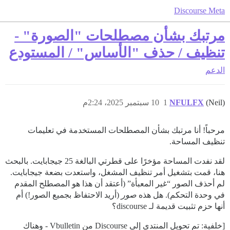
Discourse Meta
مرتبك بشأن مصطلحات "الصورة" -
تنظيف / حذف "الأساس" / المستودع
الدعم
(Neil)
NFULFX
1
10 سبتمبر 2025، 2:24م
مرحباً! أنا مرتبك بشأن المصطلحات المستخدمة في تعليمات
تنظيف المساحة.
لقد نفدت المساحة مؤخرًا على قطرتي البالغة 25 جيجابايت. بالبحث
هنا، قمت بتشغيل أمر تنظيف المشغل، واستعدت بضعة جيجابايت.
لم أحذف الصور “غير المعبأة” (أعتقد أن هذا هو المصطلح المقدم
في وحدة التحكم). هل هذه
صور
(أريد الاحتفاظ بجميع الصور!) أم
أنها حزم تثبيت قديمة لـ discourse؟
[خلفية: تم تحويل المنتدى إلى Discourse من Vbulletin - وهناك