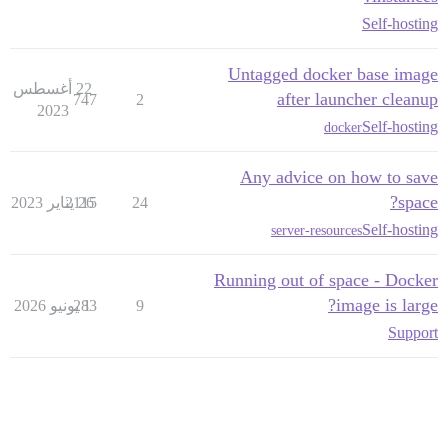
Self-hosting
Untagged docker base image
22 أغسطس
after launcher cleanup
747
2
2023
Self-hosting
docker
Any advice on how to save
space?
24
26 يناير 2023
2115
Self-hosting
server-resources
Running out of space - Docker
image is large?
9
1 يونيو 2026
283
Support