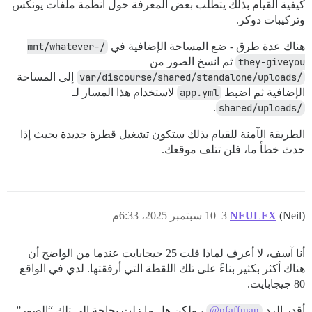
كيفية القيام بذلك يتطلب بعض المعرفة حول أنظمة ملفات يونكس
وتركيبات دوكر.
هناك عدة طرق - ضع المساحة الإضافية في
/mnt/whatever-
they-giveyou
ثم انسخ الصور من
/var/discourse/shared/standalone/uploads
إلى المساحة
الإضافية ثم اضبط
app.yml
لاستخدام هذا المسار لـ
.
/shared/uploads
الطريقة الآمنة للقيام بذلك ستكون تشغيل قطرة جديدة بحيث إذا
حدث خطأ ما، فلن تتلف موقعك.
(Neil)
NFULFX
3
10 سبتمبر 2025، 6:33م
أنا آسف، لا أعرف لماذا قلت 25 جيجابايت عندما من الواضح أن
هناك أكثر بكثير بناءً على تلك اللقطة التي أرفقتها. لدي في الواقع
80 جيجابايت.
أقدر الرد
، ولكن هل ما زلت بحاجة إلى تلك “الصور”
@pfaffman