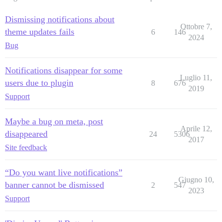
Dismissing notifications about
Ottobre 7,
theme updates fails
6
146
2024
Bug
Notifications disappear for some
Luglio 11,
users due to plugin
8
676
2019
Support
Maybe a bug on meta, post
Aprile 12,
disappeared
24
5306
2017
Site feedback
“Do you want live notifications”
Giugno 10,
banner cannot be dismissed
2
547
2023
Support