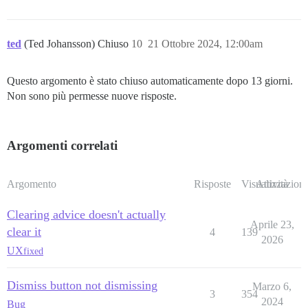
ted
(Ted Johansson) Chiuso
10
21 Ottobre 2024, 12:00am
Questo argomento è stato chiuso automaticamente dopo 13 giorni.
Non sono più permesse nuove risposte.
Argomenti correlati
Argomento
Risposte
Visualizzazioni
Attività
Clearing advice doesn't actually
Aprile 23,
clear it
4
139
2026
UX
fixed
Dismiss button not dismissing
Marzo 6,
3
354
2024
Bug