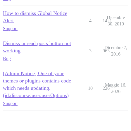
How to dismiss Global Notice
Dicembre
Alert
4
1421
30, 2019
Support
Dismiss unread posts button not
Dicembre 7,
working
3
963
2016
Bug
[Admin Notice] One of your
themes or plugins contains code
Maggio 16,
which needs updating.
10
226
2026
(id:discourse.user.userOptions)
Support