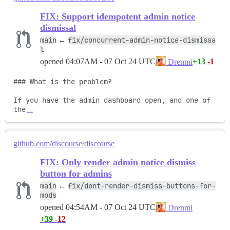
FIX: Support idempotent admin notice
dismissal
main
fix/concurrent-admin-notice-dismissa
←
l
opened
04:07AM - 07 Oct 24 UTC
+13
-1
Drenmi
### What is the problem?

If you have the admin dashboard open, and one of 
the
…
github.com/discourse/discourse
FIX: Only render admin notice dismiss
button for admins
main
fix/dont-render-dismiss-buttons-for-
←
mods
opened
04:54AM - 07 Oct 24 UTC
Drenmi
+39
-12