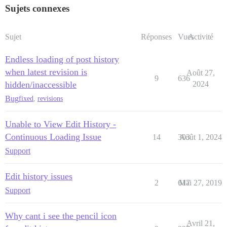
Sujets connexes
Sujet
Réponses
Vues
Activité
Endless loading of post history
when latest revision is
Août 27,
9
636
hidden/inaccessible
2024
Bug
fixed
,
revisions
Unable to View Edit History -
Continuous Loading Issue
14
303
Août 1, 2024
Support
Edit history issues
2
617
Mai 27, 2019
Support
Why cant i see the pencil icon
Avril 21,