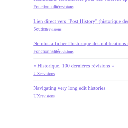
Fonctionnalité
revisions
Lien direct vers "Post History" (historique de
Soutien
revisions
Ne plus afficher l'historique des publications
Fonctionnalité
revisions
« Historique, 100 dernières révisions »
UX
revisions
Navigating very long edit histories
UX
revisions