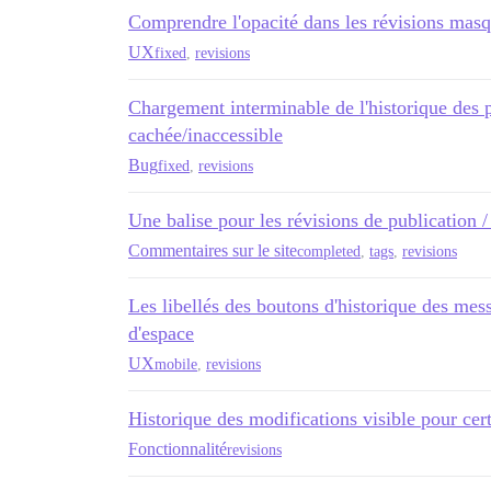
Comprendre l'opacité dans les révisions mas
UX
fixed
,
revisions
Chargement interminable de l'historique des p
cachée/inaccessible
Bug
fixed
,
revisions
Une balise pour les révisions de publication / 
Commentaires sur le site
completed
,
tags
,
revisions
Les libellés des boutons d'historique des me
d'espace
UX
mobile
,
revisions
Historique des modifications visible pour cer
Fonctionnalité
revisions