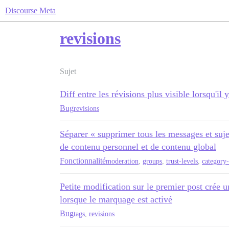
Discourse Meta
revisions
Sujet
Diff entre les révisions plus visible lorsqu'il
Bug
revisions
Séparer « supprimer tous les messages et suj
de contenu personnel et de contenu global
Fonctionnalité
moderation
,
groups
,
trust-levels
,
category
Petite modification sur le premier post crée 
lorsque le marquage est activé
Bug
tags
,
revisions