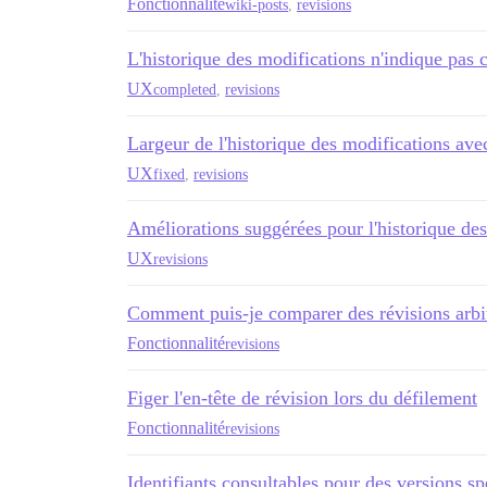
Fonctionnalité
wiki-posts
,
revisions
L'historique des modifications n'indique pas c
UX
completed
,
revisions
Largeur de l'historique des modifications av
UX
fixed
,
revisions
Améliorations suggérées pour l'historique des
UX
revisions
Comment puis-je comparer des révisions arbit
Fonctionnalité
revisions
Figer l'en-tête de révision lors du défilement
Fonctionnalité
revisions
Identifiants consultables pour des versions sp