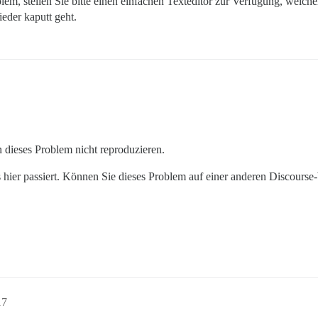
oblem, stellen Sie bitte einen einfachen Texteditor zur Verfügung, welch
ieder kaputt geht.
 dieses Problem nicht reproduzieren.
was hier passiert. Können Sie dieses Problem auf einer anderen Discourse
17