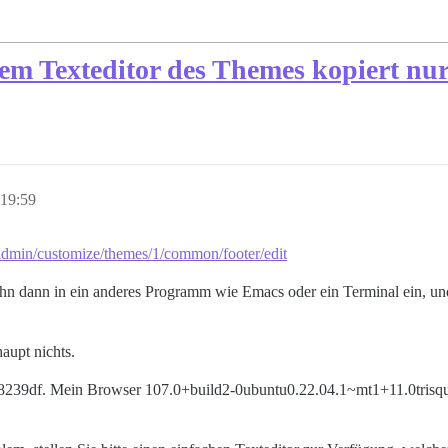
m Texteditor des Themes kopiert nur
19:59
min/customize/themes/1/common/footer/edit
ihn dann in ein anderes Programm wie Emacs oder ein Terminal ein, und
aupt nichts.
f8239df. Mein Browser 107.0+build2-0ubuntu0.22.04.1~mt1+11.0trisquel