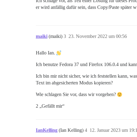
Ich schlage vor, als Teil einer Lösung für dieses Pr
er wird anfällig dafür sein, dass Copy/Paste später w
maiki
(maiki)
3
23. November 2022 um 00:56
Hallo Ian.
Ich benutze Fedora 37 und Firefox 106.0.4 und kann
Ich bin mir nicht sicher, wie ich feststellen kann, 
Text im abgesicherten Modus kopieren?
Wie schlagen Sie vor, dass wir vorgehen?
2 „Gefällt mir“
IanKelling
(Ian Kelling)
4
12. Januar 2023 um 19: