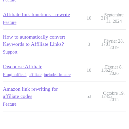
Affiliate link functions - rewrite
Septembre
10
314
11, 2024
Feature
How to automatically convert
Février 28,
Keywords to Affiliate Links?
3
1701
2019
Support
Discourse Affiliate
Février 8,
10
13625
2026
Plugin
official
,
affiliate
,
included-in-core
Amazon link rewriting for
Octobre 19,
affiliate codes
53
12452
2015
Feature