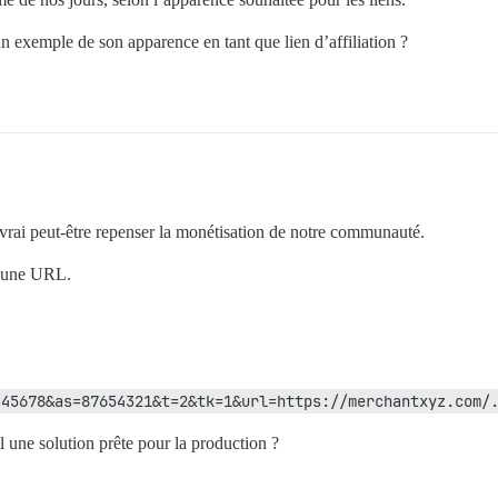
 exemple de son apparence en tant que lien d’affiliation ?
evrai peut-être repenser la monétisation de notre communauté.
à une URL.
345678&as=87654321&t=2&tk=1&url=https://merchantxyz.com/
l une solution prête pour la production ?