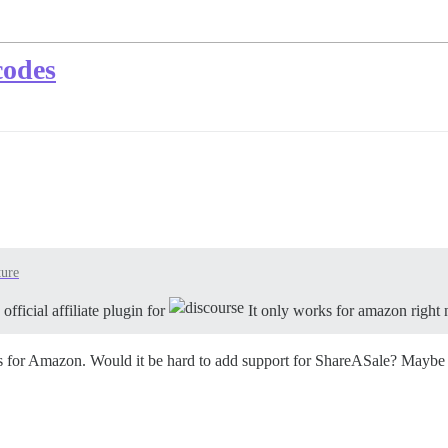
codes
ture
ficial affiliate plugin for
It only works for amazon right
y works for Amazon. Would it be hard to add support for ShareASale? May