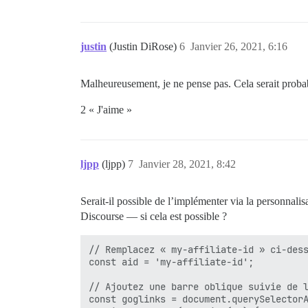
justin
(Justin DiRose)
6
Janvier 26, 2021, 6:16
Malheureusement, je ne pense pas. Cela serait prob
2 « J'aime »
ljpp
(ljpp)
7
Janvier 28, 2021, 8:42
Serait-il possible de l’implémenter via la personnali
Discourse — si cela est possible ?
// Remplacez « my-affiliate-id » ci-dess
const aid = 'my-affiliate-id';

// Ajoutez une barre oblique suivie de l
const goglinks = document.querySelectorA