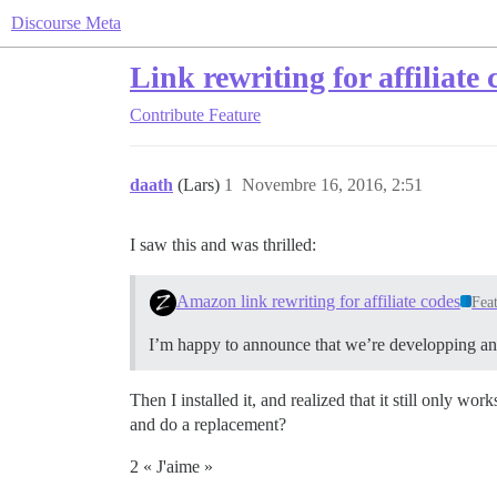
Discourse Meta
Link rewriting for affiliate 
Contribute
Feature
daath
(Lars)
1
Novembre 16, 2016, 2:51
I saw this and was thrilled:
Amazon link rewriting for affiliate codes
Fea
I’m happy to announce that we’re developping an of
Then I installed it, and realized that it still onl
and do a replacement?
2 « J'aime »