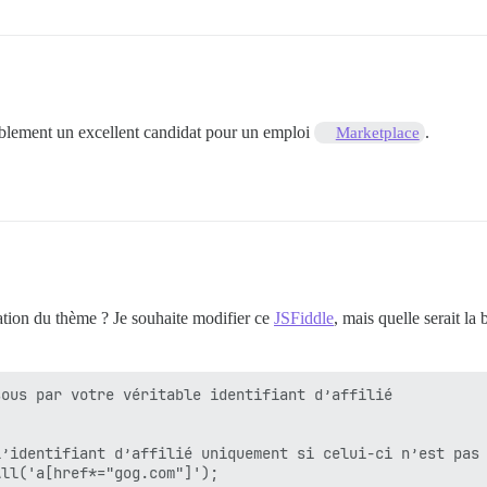
ablement un excellent candidat pour un emploi
.
Marketplace
sation du thème ? Je souhaite modifier ce
JSFiddle
, mais quelle serait l
ous par votre véritable identifiant d’affilié

’identifiant d’affilié uniquement si celui-ci n’est pas 
ll('a[href*="gog.com"]');
