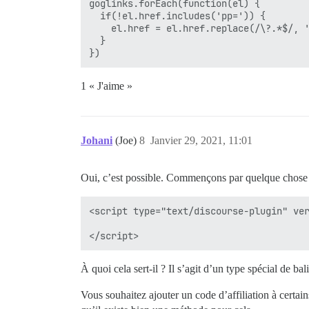
goglinks.forEach(function(el) {

  if(!el.href.includes('pp=')) {

    el.href = el.href.replace(/\?.*$/, '
  }

})
1 « J'aime »
Johani
(Joe)
8
Janvier 29, 2021, 11:01
Oui, c’est possible. Commençons par quelque chose 
<script type="text/discourse-plugin" ver
À quoi cela sert-il ? Il s’agit d’un type spécial de 
Vous souhaitez ajouter un code d’affiliation à certai