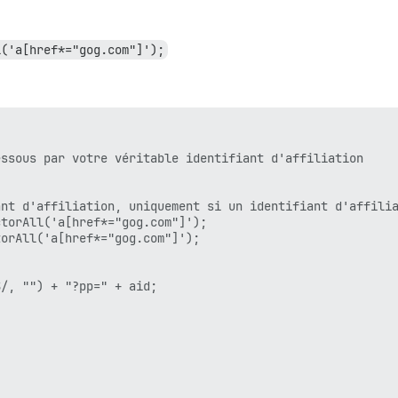
l('a[href*="gog.com"]');
ssous par votre véritable identifiant d'affiliation

nt d'affiliation, uniquement si un identifiant d'affilia
torAll('a[href*="gog.com"]');

orAll('a[href*="gog.com"]');

/, "") + "?pp=" + aid;
