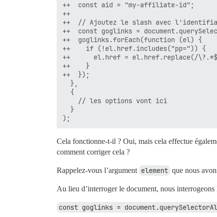
++  const aid = "my-affiliate-id";

++

++  // Ajoutez le slash avec l'identifia
++  const goglinks = document.querySelec
++  goglinks.forEach(function (el) {

++    if (!el.href.includes("pp=")) {

++      el.href = el.href.replace(/\?.*$
++    }

++  });

  },

  {

    // les options vont ici

  }

Cela fonctionne-t-il ? Oui, mais cela effectue égale
comment corriger cela ?
Rappelez-vous l’argument
element
que nous avons 
Au lieu d’interroger le document, nous interrogeons
const goglinks = document.querySelectorA