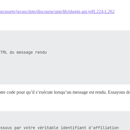
pp/assets/javascripts/discourse/app/lib/plugin-api.js#L224-L262
TML du message rendu

otre code pour qu’il s’exécute lorsqu’un message est rendu. Essayons do
ssous par votre véritable identifiant d'affiliation
