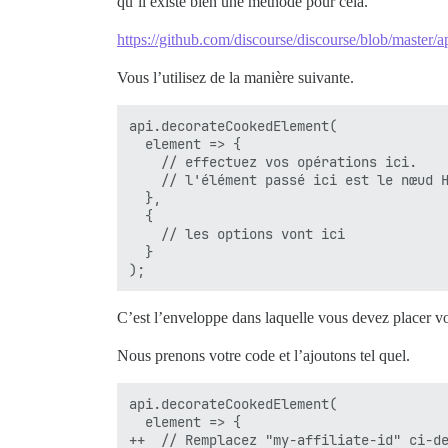
qu’il existe bien une méthode pour cela.
https://github.com/discourse/discourse/blob/master/a
Vous l’utilisez de la manière suivante.
api.decorateCookedElement(

  element => {

    // effectuez vos opérations ici. 

    // l'élément passé ici est le nœud H
  },

  {

    // les options vont ici

  }

C’est l’enveloppe dans laquelle vous devez placer v
Nous prenons votre code et l’ajoutons tel quel.
api.decorateCookedElement(

  element => {

++  // Remplacez "my-affiliate-id" ci-de