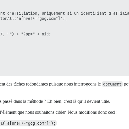
nt d'affiliation, uniquement si un identifiant d'affilia
torAll('a[href*="gog.com"]');

/, "") + "?pp=" + aid;

ment des tâches redondantes puisque nous interrogeons le
document
pou
passé dans la méthode ? Eh bien, c’est là qu’il devient utile.
 l’élément que nous souhaitons cibler. Nous modifions donc ceci :
ll('a[href*="gog.com"]');