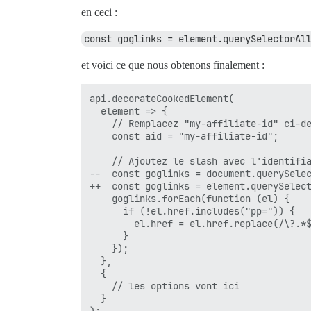
en ceci :
const goglinks = element.querySelectorAl
et voici ce que nous obtenons finalement :
api.decorateCookedElement(

  element => {

    // Remplacez "my-affiliate-id" ci-de
    const aid = "my-affiliate-id";

    // Ajoutez le slash avec l'identifia
--  const goglinks = document.querySelec
++  const goglinks = element.querySelect
    goglinks.forEach(function (el) {

      if (!el.href.includes("pp=")) {

        el.href = el.href.replace(/\?.*$
      }

    });

  },

  {

    // les options vont ici

  }
