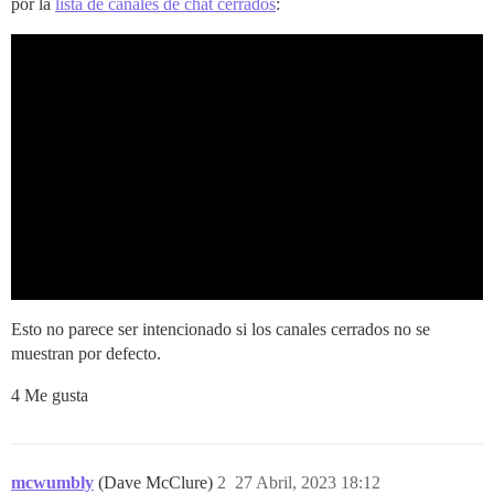
por la
lista de canales de chat cerrados
:
Esto no parece ser intencionado si los canales cerrados no se
muestran por defecto.
4 Me gusta
mcwumbly
(Dave McClure)
2
27 Abril, 2023 18:12