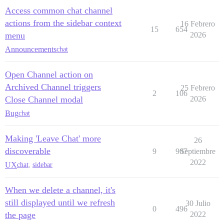
Access common chat channel
actions from the sidebar context
16 Febrero
15
654
menu
2026
Announcements
chat
Open Channel action on
Archived Channel triggers
25 Febrero
2
106
Close Channel modal
2026
Bug
chat
Making 'Leave Chat' more
26
discoverable
9
907
Septiembre
2022
UX
chat
,
sidebar
When we delete a channel, it's
still displayed until we refresh
30 Julio
0
496
the page
2022