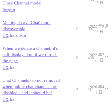
Close Channel modal
25 日
Bug
chat
Making 'Leave Chat' more
2022 年9 月
discoverable
9
907
26 日
UX
chat
,
sidebar
When we delete a channel, it's
still displayed until we refresh
2022 年7 月
0
496
the page
30 日
UX
chat
Chat Channels tab not removed
when public chat channels are
2026 年4 月
2
110
disabled - and it should be!
8 日
UX
chat