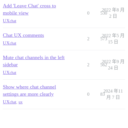
Add 'Leave Chat' cross to
2022 年8 月
mobile view
0
530
2 日
UX
chat
Chat UX comments
2022 年5 月
2
573
15 日
UX
chat
Mute chat channels in the left
2022 年9 月
sidebar
2
562
24 日
UX
chat
Show where chat channel
2024 年11
settings are more clearly
0
83
月 7 日
UX
chat
,
ux