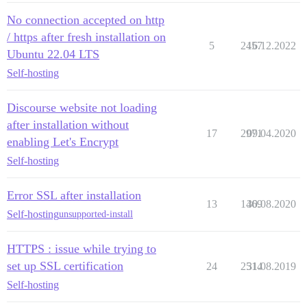
No connection accepted on http
/ https after fresh installation on
5
2457
16.12.2022
Ubuntu 22.04 LTS
Self-hosting
Discourse website not loading
after installation without
17
2971
09.04.2020
enabling Let's Encrypt
Self-hosting
Error SSL after installation
13
1469
30.08.2020
Self-hosting
unsupported-install
HTTPS : issue while trying to
set up SSL certification
24
2514
31.08.2019
Self-hosting