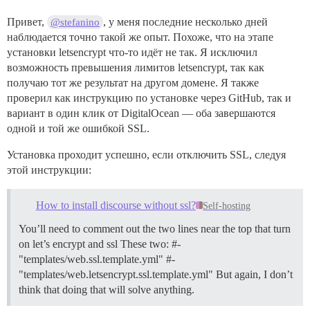
Привет,
, у меня последние несколько дней
@stefanino
наблюдается точно такой же опыт. Похоже, что на этапе
установки letsencrypt что-то идёт не так. Я исключил
возможность превышения лимитов letsencrypt, так как
получаю тот же результат на другом домене. Я также
проверил как инструкцию по установке через GitHub, так и
вариант в один клик от DigitalOcean — оба завершаются
одной и той же ошибкой SSL.
Установка проходит успешно, если отключить SSL, следуя
этой инструкции:
How to install discourse without ssl?
Self-hosting
You’ll need to comment out the two lines near the top that turn
on let’s encrypt and ssl These two: #-
"templates/web.ssl.template.yml" #-
"templates/web.letsencrypt.ssl.template.yml" But again, I don’t
think that doing that will solve anything.