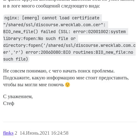
и в логе много сообщений следующего вида:
nginx: [emerg] cannot load certificate 
"/shared/ssl/discourse.wrecklab.com.cer": 
BIO_new_file() failed (SSL: error:02001002:system 
library:fopen:No such file or 
directory:fopen('/shared/ssl/discourse.wrecklab.com.c
er','r') error:2006D080:BIO routines:BIO_new_file:no 
such file)
Не совсем понимаю, с чего начать поиск проблемы.
Подскажите, какую информацию мне стоит предоставить,
чтобы вы могли мне помочь
С уважением,
Стеф
finks
2
14.Июнь.2021 16:24:58