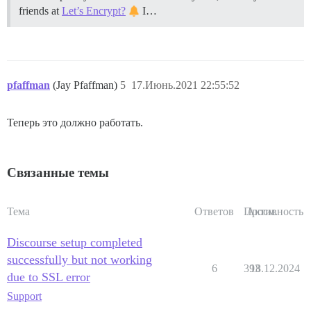
friends at
Let’s Encrypt?
I…
pfaffman
(Jay Pfaffman)
5
17.Июнь.2021 22:55:52
Теперь это должно работать.
Связанные темы
Тема
Ответов
Просм.
Активность
Discourse setup completed
successfully but not working
6
393
18.12.2024
due to SSL error
Support