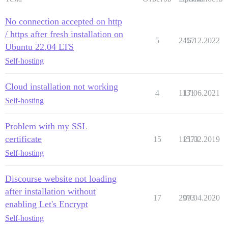
No connection accepted on http
/ https after fresh installation on
5
2457
16.12.2022
Ubuntu 22.04 LTS
Self-hosting
Cloud installation not working
4
1131
17.06.2021
Self-hosting
Problem with my SSL
certificate
15
11573
21.02.2019
Self-hosting
Discourse website not loading
after installation without
17
2973
09.04.2020
enabling Let's Encrypt
Self-hosting