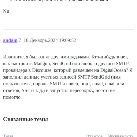
Nu
andam
7
18.Декабрь.2024 19:09:52
Извините, я был занят другими задачами. Кто-нибудь знает,
как настроить Mailgun, SendGrid или любого другого SMTP-
провайдера в Discourse, который размещен на DigitalOcean? Я
заполнил данные учетных записей SMTP SendGrid (имя
пользователя, пароль, SMTP-сервер, порт, email, email для
ответов, SSL и т. д.) и запустил пересборку, но это не
помогло.
Связанные темы
Тема
Ответов
Просм.
Активность