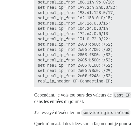
set_real_ip_from 188.114.96.0/20;

set_real_ip_from 197.234.240.0/22;

set_real_ip_from 198.41.128.0/17;

set_real_ip_from 162.158.0.0/15;

set_real_ip_from 104.16.0.0/13;

set_real_ip_from 104.24.0.0/14;

set_real_ip_from 172.64.0.0/13;

set_real_ip_from 131.0.72.0/22;

set_real_ip_from 2400:cb00::/32;

set_real_ip_from 2606:4700::/32;

set_real_ip_from 2803:f800::/32;

set_real_ip_from 2405:b500::/32;

set_real_ip_from 2405:8100::/32;

set_real_ip_from 2a06:98c0::/29;

set_real_ip_from 2c0f:f248::/32;

Cependant, je vois toujours des valeurs de
Last IP
dans les entrées du journal.
J’ai essayé d’exécuter un
service nginx reload
Quelqu’un a-t-il des idées sur la façon dont je pour