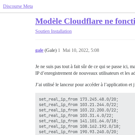
Discourse Meta
Modèle Cloudflare ne foncti
Soutien
Installation
gale
(Gale)
1
Mai 10, 2022, 5:08
Je ne suis pas tout à fait sûr de ce qui se passe ici,
IP d’enregistrement de nouveaux utilisateurs et les a
J’ai utilisé le lanceur pour accéder à l’application et j
set_real_ip_from 173.245.48.0/20;

set_real_ip_from 103.21.244.0/22;

set_real_ip_from 103.22.200.0/22;

set_real_ip_from 103.31.4.0/22;

set_real_ip_from 141.101.64.0/18;

set_real_ip_from 108.162.192.0/18;

set_real_ip_from 190.93.240.0/20;
