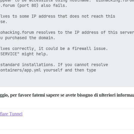
ppear to be accessible using hostname:  biohacking.forum
.forum (port 80) also fails.

lves to some IP address that does not reach this

se.

ohacking.forum resolves to the IP address of this server
u purchased the domain.

lves correctly, it could be a firewall issue.

SERVICE" might help.

standard installations. If you cannot resolve

ontainers/app.yml yourself and then type

gio, per favore fatemi sapere se avete bisogno di ulteriori informaz
dflare Tunnel