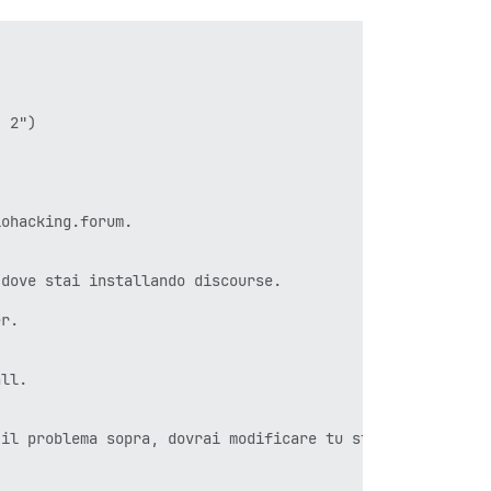
 2")

ohacking.forum.

dove stai installando discourse.

r.

ll.

il problema sopra, dovrai modificare tu stesso container