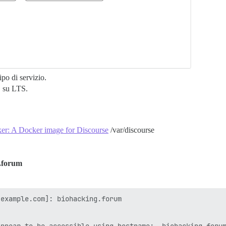
po di servizio.
, su LTS.
ker: A Docker image for Discourse
/var/discourse
.forum
example.com]: biohacking.forum
