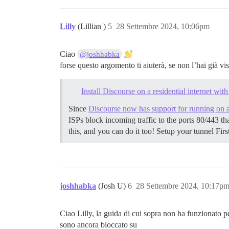
Lilly
(Lillian )
5
28 Settembre 2024, 10:06pm
Ciao
@joshhabka
forse questo argomento ti aiuterà, se non l’hai già vis
Install Discourse on a residential internet wit
Since
Discourse now has support for running on 
ISPs block incoming traffic to the ports 80/443 t
this, and you can do it too!
Setup your tunnel Firs
joshhabka
(Josh U)
6
28 Settembre 2024, 10:17p
Ciao Lilly, la guida di cui sopra non ha funzionato p
sono ancora bloccato su