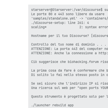
starserver@Starserver:/var/discourse$ su
Le porte 80 e 443 sono libere da usare

'samples/standalone.yml' -> 'containers/
./discourse-setup: line 261: 4

scaling*                 2: syntax error
Hostname per il tuo Discourse? [discours
Controllo del tuo nome di dominio . . .

ATTENZIONE: La porta 443 del computer no
ATTENZIONE: Anche la connessione a http:
Ciò suggerisce che biohacking.forum riso
La prima cosa da fare è confermare che b
Di solito lo fai nello stesso posto in c
Se sei sicuro che l'indirizzo IP si riso
Una ricerca sul web per "open ports YOUR
Questo strumento è progettato solo per l