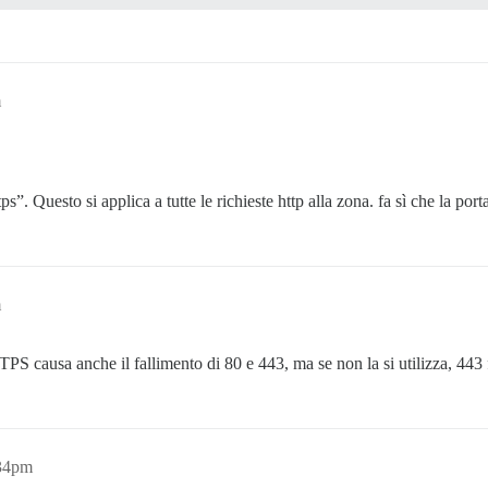
m
ps”. Questo si applica a tutte le richieste http alla zona. fa sì che la p
m
PS causa anche il fallimento di 80 e 443, ma se non la si utilizza, 443 f
:34pm