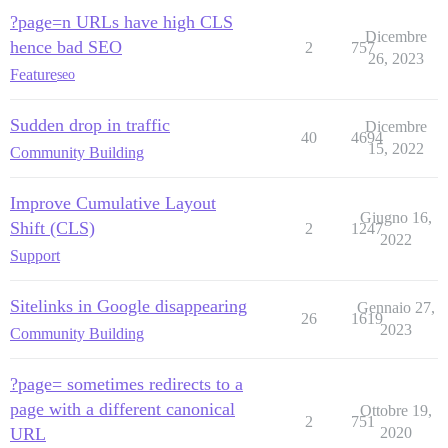
?page=n URLs have high CLS
Dicembre
hence bad SEO
2
757
26, 2023
Feature
seo
Sudden drop in traffic
Dicembre
40
4694
15, 2022
Community Building
Improve Cumulative Layout
Giugno 16,
Shift (CLS)
2
1247
2022
Support
Sitelinks in Google disappearing
Gennaio 27,
26
1619
2023
Community Building
?page= sometimes redirects to a
page with a different canonical
Ottobre 19,
2
751
URL
2020