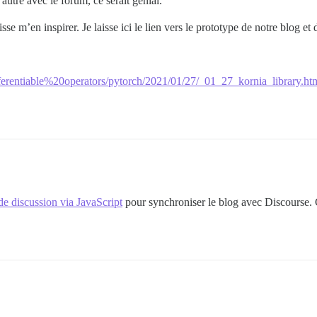
utre avec le forum, ce serait génial.
isse m’en inspirer. Je laisse ici le lien vers le prototype de notre blog 
ifferentiable%20operators/pytorch/2021/01/27/_01_27_kornia_library.ht
de discussion via JavaScript
pour synchroniser le blog avec Discourse. 