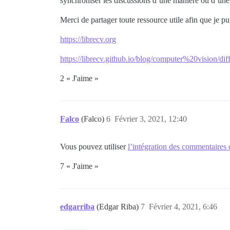
synchroniser les discussions d’une manière ou d’une a
Merci de partager toute ressource utile afin que je pu
https://librecv.org
https://librecv.github.io/blog/computer%20vision/d
2 « J'aime »
Falco
(Falco)
6
Février 3, 2021, 12:40
Vous pouvez utiliser
l’intégration des commentaires 
7 « J'aime »
edgarriba
(Edgar Riba)
7
Février 4, 2021, 6:46