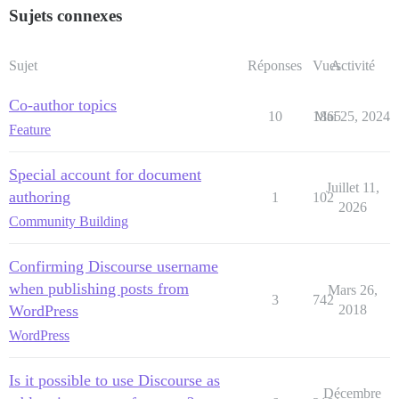
Sujets connexes
Sujet
Réponses
Vues
Activité
Co-author topics
10
1865
Mai 25, 2024
Feature
Special account for document
Juillet 11,
authoring
1
102
2026
Community Building
Confirming Discourse username
when publishing posts from
Mars 26,
3
742
WordPress
2018
WordPress
Is it possible to use Discourse as
Décembre