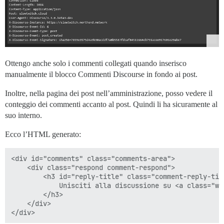
Ottengo anche solo i commenti collegati quando inserisco
manualmente il blocco Commenti Discourse in fondo ai post.
Inoltre, nella pagina dei post nell’amministrazione, posso vedere il
conteggio dei commenti accanto al post. Quindi li ha sicuramente al
suo interno.
Ecco l’HTML generato:
<div id="comments" class="comments-area">

	<div class="respond comment-respond">

		<h3 id="reply-title" class="comment-reply-title">

			Unisciti alla discussione su <a class="wpdc-discourse-topic-link" href="https://slowtwitch.northend.network/t/on-sam-laidlow-s-im-world-championship-validation-debacle/2236073">slowtwitch.northend.network</a>

		</h3>

	</div>
