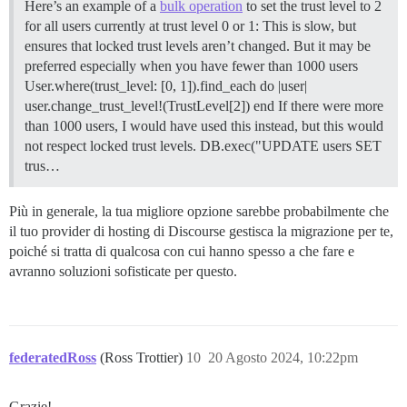
Here’s an example of a
bulk operation
to set the trust level to 2
for all users currently at trust level 0 or 1: This is slow, but
ensures that locked trust levels aren’t changed. But it may be
preferred especially when you have fewer than 1000 users
User.where(trust_level: [0, 1]).find_each do |user|
user.change_trust_level!(TrustLevel[2]) end If there were more
than 1000 users, I would have used this instead, but this would
not respect locked trust levels. DB.exec("UPDATE users SET
trus…
Più in generale, la tua migliore opzione sarebbe probabilmente che
il tuo provider di hosting di Discourse gestisca la migrazione per te,
poiché si tratta di qualcosa con cui hanno spesso a che fare e
avranno soluzioni sofisticate per questo.
federatedRoss
(Ross Trottier)
10
20 Agosto 2024, 10:22pm
Grazie!