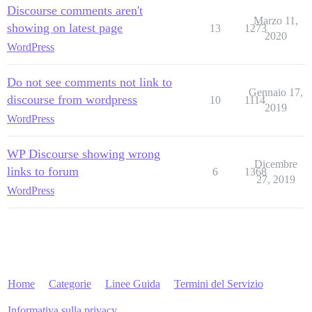
Discourse comments aren't
Marzo 11,
showing on latest page
13
1273
2020
WordPress
Do not see comments not link to
Gennaio 17,
discourse from wordpress
10
1114
2019
WordPress
WP Discourse showing wrong
Dicembre
links to forum
6
1368
27, 2019
WordPress
Home
Categorie
Linee Guida
Termini del Servizio
Informativa sulla privacy