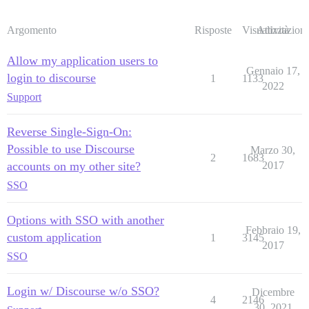
Argomento
Risposte
Visualizzazioni
Attività
Allow my application users to
Gennaio 17,
login to discourse
1
1133
2022
Support
Reverse Single-Sign-On:
Possible to use Discourse
Marzo 30,
2
1683
accounts on my other site?
2017
SSO
Options with SSO with another
Febbraio 19,
custom application
1
3145
2017
SSO
Login w/ Discourse w/o SSO?
Dicembre
4
2146
30, 2021