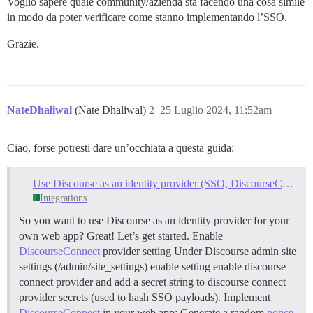
Voglio sapere quale community/azienda sta facendo una cosa simile
in modo da poter verificare come stanno implementando l’SSO.
Grazie.
NateDhaliwal
(Nate Dhaliwal)
2
25 Luglio 2024, 11:52am
Ciao, forse potresti dare un’occhiata a questa guida:
Use Discourse as an identity provider (SSO, DiscourseConnect)
Integrations
So you want to use Discourse as an identity provider for your
own web app? Great! Let’s get started.
Enable
DiscourseConnect
provider setting Under Discourse admin site
settings (/admin/site_settings) enable setting enable discourse
connect provider and add a secret string to discourse connect
provider secrets (used to hash SSO payloads).
Implement
DiscourseConnect
in your web app: Generate a random
nonce
.