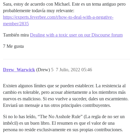
Sara, estoy de acuerdo con Michael. Este es un tema antiguo pero
probablemente todavía muy relevante:
https://experts.feverbee.com/t/how-to-deal-with-a-negative-
member/2835
También mira
Dealing with a toxic user on our Discourse forum
7 Me gusta
Drew_Warwick
(Drew)
5
7 Julio, 2022 05:46
Existen algunos límites que se pueden establecer. La resistencia al
cambio es tolerable, pero acosar abiertamente a los miembros más
nuevos es malicioso. Si eso vuelve a suceder, dales un escarmiento.
Enviará un mensaje a tus otros principales contribuyentes.
Si no lo has leído, “The No Asshole Rule” (La regla de no ser un
imbécil) es un buen libro. El resumen es que el valor de una
persona no reside exclusivamente en sus propias contribuciones.