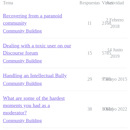
Tema
Respuestas
Vistas
Actividad
Recovering from a paranoid
2 Febrero
community
11
2168
2018
Community Building
Dealing with a toxic user on our
14 Junio
Discourse forum
15
5785
2019
Community Building
Handling an Intellectual Bully
29
9503
7 Mayo 2015
Community Building
What are some of the hardest
moments you had as a
38
10616
9 Mayo 2022
moderator?
Community Building