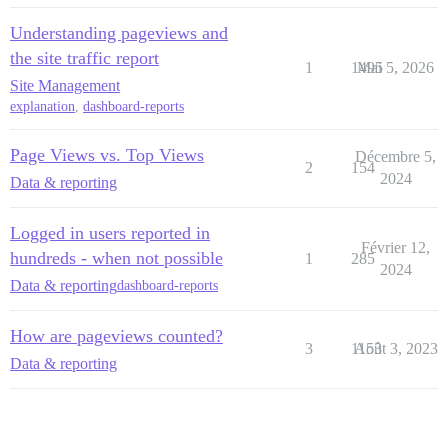
Understanding pageviews and
the site traffic report
1
1495
Mai 5, 2026
Site Management
explanation
,
dashboard-reports
Page Views vs. Top Views
Décembre 5,
2
154
2024
Data & reporting
Logged in users reported in
Février 12,
hundreds - when not possible
1
285
2024
Data & reporting
dashboard-reports
How are pageviews counted?
3
1153
Août 3, 2023
Data & reporting