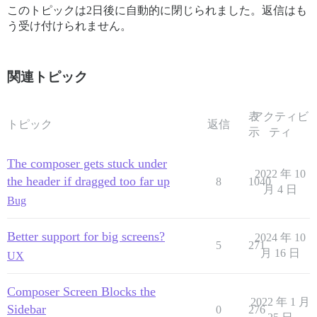
このトピックは2日後に自動的に閉じられました。返信はも
う受け付けられません。
関連トピック
表
アクティビ
トピック
返信
示
ティ
The composer gets stuck under
2022 年 10
the header if dragged too far up
8
1040
月 4 日
Bug
Better support for big screens?
2024 年 10
5
271
月 16 日
UX
Composer Screen Blocks the
2022 年 1 月
Sidebar
0
276