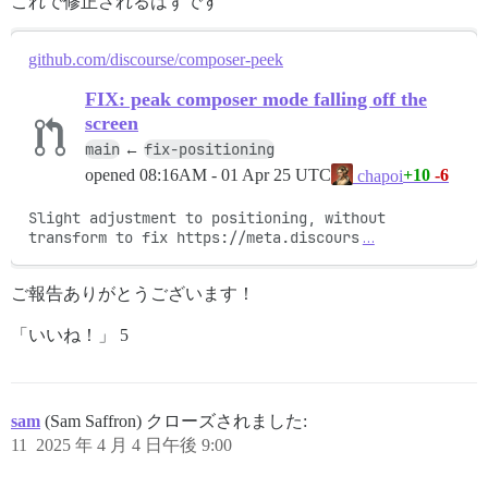
これで修正されるはずです
github.com/discourse/composer-peek
FIX: peak composer mode falling off the
screen
main
fix-positioning
←
opened
08:16AM - 01 Apr 25 UTC
+10
-6
chapoi
Slight adjustment to positioning, without 
transform to fix https://meta.discours
…
ご報告ありがとうございます！
「いいね！」 5
sam
(Sam Saffron) クローズされました:
11
2025 年 4 月 4 日午後 9:00