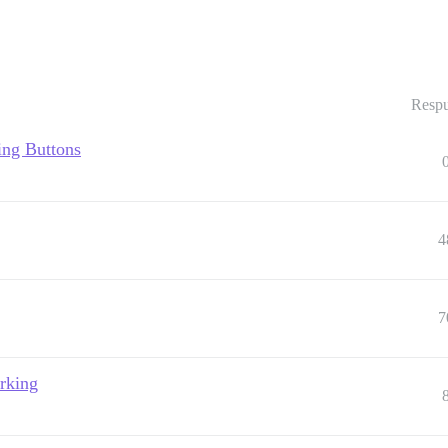
Respu
ing Buttons
4
7
rking