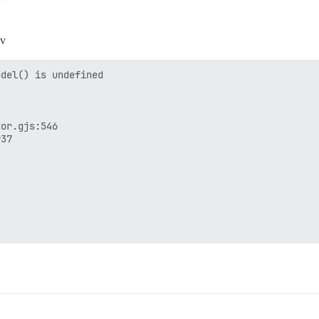
7
ev
del() is undefined

or.gjs:546

37
