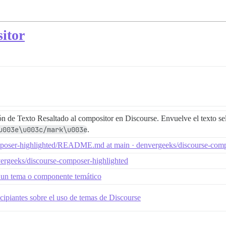
itor
n de Texto Resaltado al compositor en Discourse. Envuelve el texto 
u003e\u003c/mark\u003e
.
poser-highlighted/README.md at main · denvergeeks/discourse-comp
ergeeks/discourse-composer-highlighted
 un tema o componente temático
cipiantes sobre el uso de temas de Discourse