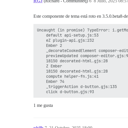
RGJ
(Richard - Communiteq)
6
8 Julio, 2025 08:5
Este componente de tema está roto en 3.5.0.beta8-d
Uncaught (in promise) TypeError: i.getMo
    default api-setup.js:53

    eZ plugin-api.gjs:232

    Ember 2

    _decorateCookedElement composer-edit
    previewUpdated composer-editor.gjs:9
    18150 decorated-html.gjs:28

    Z Ember

    18150 decorated-html.gjs:28

    compute helper-fn.js:41

    Ember 74

    _triggerAction d-button.gjs:135

1 me gusta
philh
7
21 Octubre, 2025 18:00