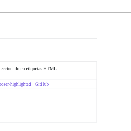
seleccionado en etiquetas HTML
oser-highlighted · GitHub