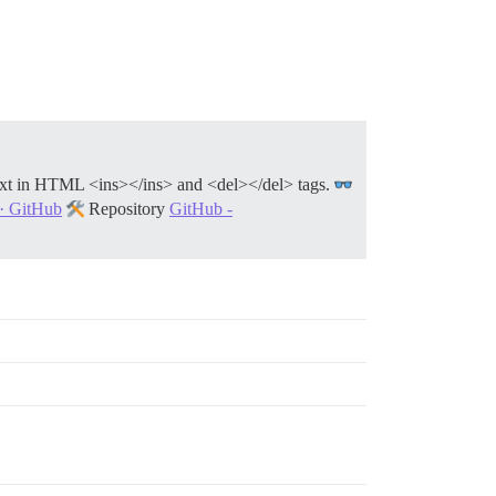
text in HTML <ins></ins> and <del></del> tags.
 · GitHub
Repository
GitHub -