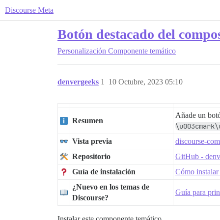
Discourse Meta
Botón destacado del compos
Personalización
Componente temático
denvergeeks
1
10 Octubre, 2023 05:10
Añade un botó
Resumen
\u003cmark\
Vista previa
discourse-com
Repositorio
GitHub - denv
Guía de instalación
Cómo instalar
¿Nuevo en los temas de
Guía para prin
Discourse?
Instalar este componente temático