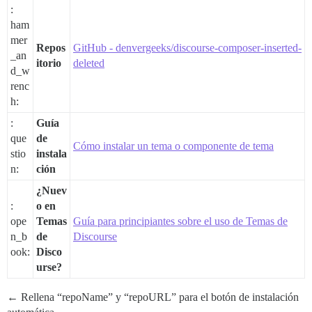
:
ham
mer
Repos
GitHub - denvergeeks/discourse-composer-inserted-
_an
itorio
deleted
d_w
renc
h:
:
Guía
que
de
Cómo instalar un tema o componente de tema
stio
instala
n:
ción
¿Nuev
:
o en
ope
Temas
Guía para principiantes sobre el uso de Temas de
n_b
de
Discourse
ook:
Disco
urse?
← Rellena “repoName” y “repoURL” para el botón de instalación