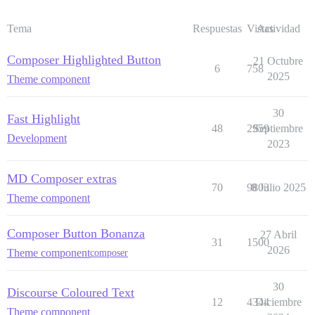
Tema
Respuestas
Vistas
Actividad
Composer Highlighted Button
21 Octubre
6
758
2025
Theme component
30
Fast Highlight
48
2959
Septiembre
Development
2023
MD Composer extras
70
9803
8 Julio 2025
Theme component
Composer Button Bonanza
27 Abril
31
1500
2026
Theme component
composer
30
Discourse Coloured Text
12
4344
Diciembre
Theme component