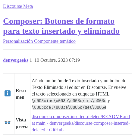
Discourse Meta
Composer: Botones de formato
para texto insertado y eliminado
Personalización
Componente temático
denvergeeks
1
10 Octubre, 2023 07:19
Añade un botón de Texto Insertado y un botón de
Texto Eliminado al editor en Discourse. Envuelve
Resu
el texto seleccionado en etiquetas HTML
men
\u003cins\u003e\u003c/ins\u003e
y
\u003cdel\u003e\u003c/del\u003e
.
discourse-composer-inserted-deleted/README.md
Vista
at main · denvergeeks/discourse-composer-inserted-
previa
deleted · GitHub