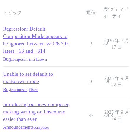
表
アクティビ
トピック
返信
示
ティ
Regression: Default
Composition Mode appears to
2026 年 7 月
be ignored between v2026.7.0-
3
82
17 日
latest +63 and +314
Bug
composer
,
markdown
Unable to set default to
2025 年 9 月
markdown mode
16
520
22 日
Bug
composer
,
fixed
Introducing our new composer,
making writing on Discourse
2025 年 9 月
47
3708
easier than ever
24 日
Announcements
composer