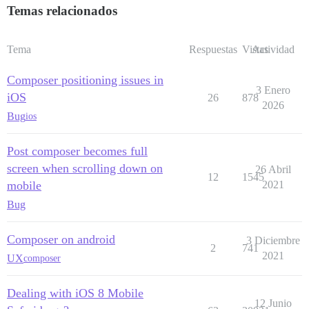
Temas relacionados
Tema
Respuestas
Vistas
Actividad
Composer positioning issues in
3 Enero
iOS
26
878
2026
Bug
ios
Post composer becomes full
screen when scrolling down on
26 Abril
12
1545
mobile
2021
Bug
Composer on android
3 Diciembre
2
741
2021
UX
composer
Dealing with iOS 8 Mobile
12 Junio