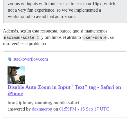
zooms on inputs with font size set to less than 16px, which is
not a very fun experience, so we’ve implemented a
workaround to avoid that auto-zoom.
Además, según esta respuesta, parece que si mantenemos
maximum-scale=1
y omitimos el atributo
user-scale
, se
resolverá este problema.
stackoverflow.com
Disable Auto Zoom in Input "Text" tag - Safari on
iPhone
html, iphone, zooming, mobile-safari
answered by
daxmacrog
on
01:59PM - 16 Sep 17 UTC