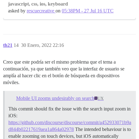
javascript, css, ios, keyboard
asked by
rescuecreative
on
05:38PM - 27 Jul 16 UTC
th21
14
30 Enero, 2022 22:16
Creo que este podría ser el mismo problema que el tema a
continuación, ya que también veo que la interfaz de usuario se
amplía al hacer clic en el botón de búsqueda en dispositivos
móviles.
Mobile UI zooms undesirably on search
UX
This commit should fix the issue with the search input zoom in
iOS:
https://github.com/discourse/discourse/commit/a452933071b9a
d844b02217619aea1a864a02978
The intended behaviour is to
enable zooming on touch devices, but iOS automatically