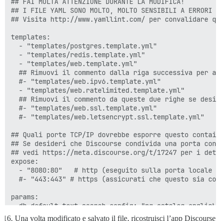
## FAI MOLTA ATTENZIONE DURANTE LA MODIFICA!

## I FILE YAML SONO MOLTO, MOLTO SENSIBILI A ERRORI N
## Visita http://www.yamllint.com/ per convalidare qu
templates:

  - "templates/postgres.template.yml"

  - "templates/redis.template.yml"

  - "templates/web.template.yml"

  ## Rimuovi il commento dalla riga successiva per ab
  #- "templates/web.ipv6.template.yml"

  - "templates/web.ratelimited.template.yml"

  ## Rimuovi il commento da queste due righe se desid
  #- "templates/web.ssl.template.yml"

  #- "templates/web.letsencrypt.ssl.template.yml"

## Quali porte TCP/IP dovrebbe esporre questo containe
## Se desideri che Discourse condivida una porta con 
## vedi https://meta.discourse.org/t/17247 per i detta
expose:

  - "8080:80"   # http (eseguito sulla porta locale 8
  #- "443:443" # https (assicurati che questo sia comm
params:

  db_default_text_search_config: "pg_catalog.english"

Una volta modificato e salvato il file, ricostruisci l’app Discourse