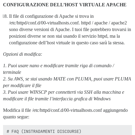
  ## vedi https://meta.discourse.org/t/14857 per i det
CONFIGURAZIONE DELL’HOST VIRTUALE APACHE
  #DISCOURSE_CDN_URL: https://discourse-cdn.example.co
Il file di configurazione di Apache si trova in
  ## La chiave IP di geolocalizzazione Maxmind per la
/etc/httpd/conf.d/00-virtualhosts.conf. httpd / apache / apache2
  ## vedi https://meta.discourse.org/t/-/137387/23 per
sono diverse versioni di Apache. I tuoi file potrebbero trovarsi in
  #DISCOURSE_MAXMIND_LICENSE_KEY: 1234567890123456

posizioni diverse se non stai usando il servizio httpd, ma la
## Il container Docker è stateless; tutti i dati sono
configurazione dell’host virtuale in questo caso sarà la stessa.
volumes:

  - volume:

Opzioni di modifica:
      host: /var/discourse/shared/standalone

      guest: /shared

1. Puoi usare nano e modificare tramite riga di comando /
  - volume:

terminale
      host: /var/discourse/shared/standalone/log/var-l
      guest: /var/log

2. Su AWS, se stai usando MATE con PLUMA, puoi usare PLUMA
per modificare il file
## I plugin vanno qui

3. Puoi usare WINSCP per connetterti via SSH alla macchina e
## vedi https://meta.discourse.org/t/19157 per i detta
modificare il file tramite l’interfaccia grafica di Windows
hooks:

  after_code:

Modifica il file /etc/httpd/conf.d/00-virtualhosts.conf aggiungendo
    - exec:

        cd: $home/plugins

quanto segue:
        cmd:

          - git clone https://github.com/discourse/doc
# FAQ (INSTRADAMENTI DISCOURSE)
