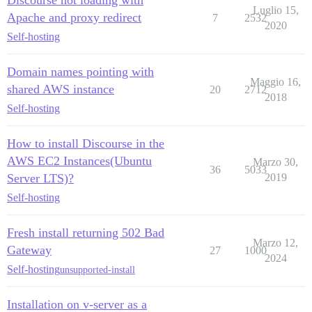
Discourse not loading with
Luglio 15,
Apache and proxy redirect
7
2532
2020
Self-hosting
Domain names pointing with
Maggio 16,
shared AWS instance
20
2712
2018
Self-hosting
How to install Discourse in the
AWS EC2 Instances(Ubuntu
Marzo 30,
36
5033
Server LTS)?
2019
Self-hosting
Fresh install returning 502 Bad
Marzo 12,
Gateway
27
1000
2024
Self-hosting
unsupported-install
Installation on v-server as a