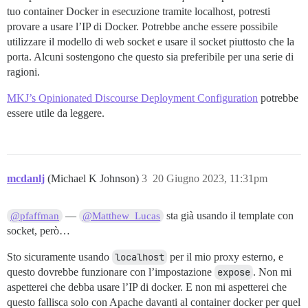
## Qualsiasi comando personalizzato da eseguire dopo l
tuo container Docker in esecuzione tramite localhost, potresti
run:

provare a usare l’IP di Docker. Potrebbe anche essere possibile
  - exec: echo "Inizio dei comandi personalizzati"

utilizzare il modello di web socket e usare il socket piuttosto che la
  ## Se desideri impostare l'indirizzo email "Da" per
porta. Alcuni sostengono che questo sia preferibile per una serie di
  ## Dopo aver ricevuto la prima email di iscrizione,
  #- exec: rails r "SiteSetting.notification_email='i
ragioni.
MKJ’s Opinionated Discourse Deployment Configuration
potrebbe
essere utile da leggere.
mcdanlj
(Michael K Johnson)
3
20 Giugno 2023, 11:31pm
—
sta già usando il template con
@pfaffman
@Matthew_Lucas
socket, però…
Sto sicuramente usando
localhost
per il mio proxy esterno, e
questo dovrebbe funzionare con l’impostazione
expose
. Non mi
aspetterei che debba usare l’IP di docker. E non mi aspetterei che
questo fallisca solo con Apache davanti al container docker per quel