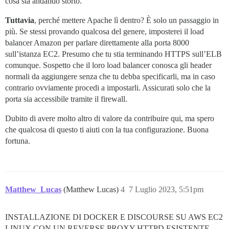
cosa sta andando storto.
Tuttavia
, perché mettere Apache lì dentro? È solo un passaggio in
più. Se stessi provando qualcosa del genere, imposterei il load
balancer Amazon per parlare direttamente alla porta 8000
sull’istanza EC2. Presumo che tu stia terminando HTTPS sull’ELB
comunque. Sospetto che il loro load balancer conosca gli header
normali da aggiungere senza che tu debba specificarli, ma in caso
contrario ovviamente procedi a impostarli. Assicurati solo che la
porta sia accessibile tramite il firewall.
Dubito di avere molto altro di valore da contribuire qui, ma spero
che qualcosa di questo ti aiuti con la tua configurazione. Buona
fortuna.
Matthew_Lucas
(Matthew Lucas)
4
7 Luglio 2023, 5:51pm
INSTALLAZIONE DI DOCKER E DISCOURSE SU AWS EC2
LINUX CON UN REVERSE PROXY HTTPD ESISTENTE