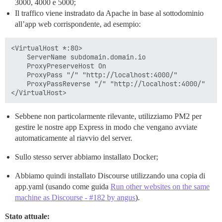
3000, 4000 e 5000;
Il traffico viene instradato da Apache in base al sottodominio
all’app web corrispondente, ad esempio:
<VirtualHost *:80>

    ServerName subdomain.domain.io

    ProxyPreserveHost On

    ProxyPass "/" "http://localhost:4000/"

    ProxyPassReverse "/" "http://localhost:4000/"

Sebbene non particolarmente rilevante, utilizziamo PM2 per
gestire le nostre app Express in modo che vengano avviate
automaticamente al riavvio del server.
Sullo stesso server abbiamo installato Docker;
Abbiamo quindi installato Discourse utilizzando una copia di
app.yaml (usando come guida
Run other websites on the same
machine as Discourse - #182 by angus
).
Stato attuale: