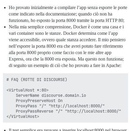
Ho provato inizialmente a compilare l’app senza esporre le porte
come indicato nella documentazione; quando ciò non ha
funzionato, ho esposto la porta 8000 tramite la porta HTTP 80;
Nella mia semplice comprensione, Docker è come una casa e i
vari container sono le stanze. Docker determina come l’app
viene accessibile, ovvero quale stanza accedere. Il mio pensiero
nell’esporre la porta 8000 era che avrei potuto fare riferimento
alla porta 8000 proprio come faccio con le mie altre app
Express, ora che la 8000 era esposta. Ma questo non funziona;
di seguito un esempio di ciò che ho provato a fare in Apache:
# FAQ (ROTTE DI DISCOURSE)

<VirtualHost *:80>

    ServerName discourse.domain.io

    ProxyPreserveHost On

    ProxyPass "/" "http://localhost:8000/"

    ProxyPassReverse "/" "http://localhost:8000/"

Il test semplice era provare a inserire localhost:8000 nel browser