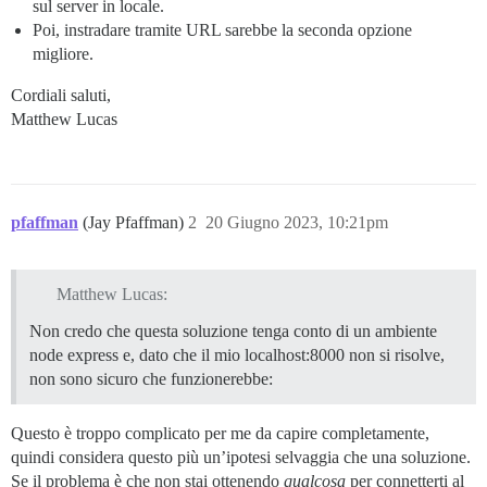
sul server in locale.
  ## vedi https://meta.discourse.org/t/14857 per i det
  #DISCOURSE_CDN_URL: https://discourse-cdn.example.co
Poi, instradare tramite URL sarebbe la seconda opzione
migliore.
  ## La chiave IP di geolocalizzazione Maxmind per la
  ## vedi https://meta.discourse.org/t/-/137387/23 per
Cordiali saluti,
  #DISCOURSE_MAXMIND_LICENSE_KEY: 1234567890123456

Matthew Lucas
## Il container Docker è senza stato; tutti i dati so
volumes:

  - volume:

      host: /var/discourse/shared/standalone

pfaffman
(Jay Pfaffman)
2
20 Giugno 2023, 10:21pm
      guest: /shared

  - volume:

      host: /var/discourse/shared/standalone/log/var-l
      guest: /var/log

Matthew Lucas:
## I plugin vanno qui

Non credo che questa soluzione tenga conto di un ambiente
## vedi https://meta.discourse.org/t/19157 per i detta
node express e, dato che il mio localhost:8000 non si risolve,
hooks:

non sono sicuro che funzionerebbe:
  after_code:

    - exec:

        cd: $home/plugins

Questo è troppo complicato per me da capire completamente,
        cmd:

quindi considera questo più un’ipotesi selvaggia che una soluzione.
          - git clone https://github.com/discourse/doc
Se il problema è che non stai ottenendo
qualcosa
per connetterti al