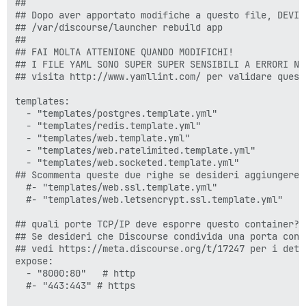
##

## Dopo aver apportato modifiche a questo file, DEVI r
## /var/discourse/launcher rebuild app

##

## FAI MOLTA ATTENIONE QUANDO MODIFICHI!

## I FILE YAML SONO SUPER SUPER SENSIBILI A ERRORI NE
## visita http://www.yamllint.com/ per validare quest
templates:

  - "templates/postgres.template.yml"

  - "templates/redis.template.yml"

  - "templates/web.template.yml"

  - "templates/web.ratelimited.template.yml"

  - "templates/web.socketed.template.yml"

## Scommenta queste due righe se desideri aggiungere 
  #- "templates/web.ssl.template.yml"

  #- "templates/web.letsencrypt.ssl.template.yml"

## quali porte TCP/IP deve esporre questo container?

## Se desideri che Discourse condivida una porta con 
## vedi https://meta.discourse.org/t/17247 per i detta
expose:

  - "8000:80"   # http

  #- "443:443" # https
