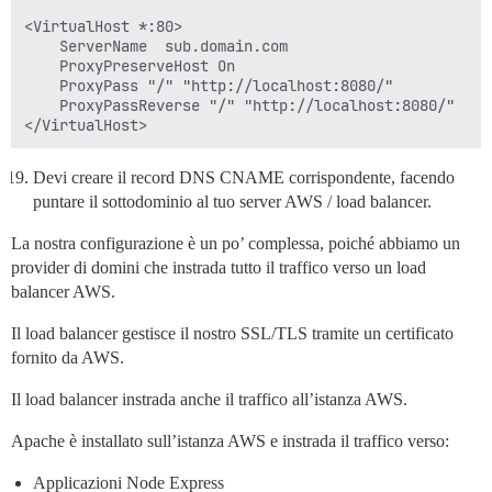
## Qualsiasi comando personalizzato da eseguire dopo l
<VirtualHost *:80>

run:

  	ServerName  sub.domain.com

  - exec: echo "Inizio dei comandi personalizzati"

  	ProxyPreserveHost On

  ## Se desideri impostare l'indirizzo email 'From' p
    ProxyPass "/" "http://localhost:8080/"

  ## Dopo aver ricevuto la prima email di registrazio
    ProxyPassReverse "/" "http://localhost:8080/"

  #- exec: rails r "SiteSetting.notification_email='i
Devi creare il record DNS CNAME corrispondente, facendo
puntare il sottodominio al tuo server AWS / load balancer.
La nostra configurazione è un po’ complessa, poiché abbiamo un
provider di domini che instrada tutto il traffico verso un load
balancer AWS.
Il load balancer gestisce il nostro SSL/TLS tramite un certificato
fornito da AWS.
Il load balancer instrada anche il traffico all’istanza AWS.
Apache è installato sull’istanza AWS e instrada il traffico verso:
Applicazioni Node Express