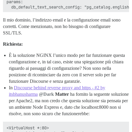
params:

  db_default_text_search_config: "pg_catalog.english"

  ## Imposta db_shared_buffers al massimo al 25% della
Il mio dominio, l’indirizzo email e la configurazione email sono
  ## verrà impostato automaticamente da bootstrap in 
corretti. Come menzionato, non ho bisogno di configurare
  #db_shared_buffers: "256MB"

SSL/TLS.
  ## può migliorare le prestazioni di ordinamento, ma
Richiesta:
  #db_work_mem: "40MB"

  ## Quale revisione Git deve utilizzare questo conta
È la soluzione NGINX l’unico modo per far funzionare questa
  #version: tests-passed

configurazione e, in tal caso, esiste una spiegazione più chiara
riguardo ai passaggi di configurazione? Non sono nella
env:

posizione di ricominciare da zero con il server solo per far
  LC_ALL: en_US.UTF-8

  LANG: en_US.UTF-8

funzionare Discourse e senza garanzie.
  LANGUAGE: en_US.UTF-8

In
Discourse behind reverse proxy and https - #2 by
  # DISCOURSE_DEFAULT_LOCALE: en

itsbhanusharma
@Dark
Matter
ha fornito la seguente soluzione
per Apache2, ma non credo che questa soluzione sia pensata per
  ## Quante richieste web contemporanee sono supporta
un ambiente Node Express e, dato che localhost:8000 non si
  ## verrà impostato automaticamente da bootstrap in 
  #UNICORN_WORKERS: 3

risolve, non sono sicuro che funzionerebbe:
  ## TODO: Il nome di dominio a cui questa istanza Dis
<VirtualHost *:80>

  ## Obbligatorio. Discourse non funzionerà con un sem