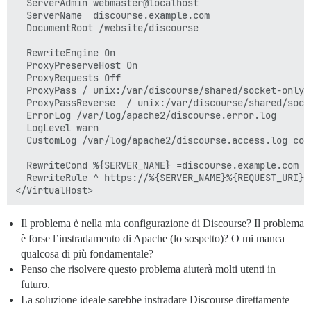
  ServerAdmin webmaster@localhost

  DISCOURSE_HOSTNAME: 'discourse.domain.io'

  ServerName  discourse.example.com

  DocumentRoot /website/discourse

  ## Scommenta se desideri che il container venga avvi
  ## nome host (opzione -h) specificato sopra (predef
  RewriteEngine On

  #DOCKER_USE_HOSTNAME: true

  ProxyPreserveHost On

  ProxyRequests Off

  ## TODO: Elenco di email separate da virgola che di
  ProxyPass / unix:/var/discourse/shared/socket-only/
  ## all'iscrizione iniziale, esempio 'user1@example.
  ProxyPassReverse  / unix:/var/discourse/shared/sock
  DISCOURSE_DEVELOPER_EMAILS: 'user@domain.io'

  ErrorLog /var/log/apache2/discourse.error.log

  LogLevel warn

  ## TODO: Il server SMTP utilizzato per validare nuo
  CustomLog /var/log/apache2/discourse.access.log comb
  ## INDIRIZZO SMTP, nome utente e password sono obbli
  ## ATTENZIONE: il carattere '#' nella password SMTP
  RewriteCond %{SERVER_NAME} =discourse.example.com

  DISCOURSE_SMTP_ADDRESS: email-smtp.us-east-1.amazona
  RewriteRule ^ https://%{SERVER_NAME}%{REQUEST_URI} 
  DISCOURSE_SMTP_PORT: 587

  DISCOURSE_SMTP_USER_NAME: ******

  DISCOURSE_SMTP_PASSWORD: ******

  #DISCOURSE_SMTP_ENABLE_START_TLS: true           # 
Il problema è nella mia configurazione di Discourse? Il problema
  #DISCOURSE_SMTP_DOMAIN: ******    # (richiesto da al
è forse l’instradamento di Apache (lo sospetto)? O mi manca
  #DISCOURSE_NOTIFICATION_EMAIL: ******  # (indirizzo
qualcosa di più fondamentale?
  ## Se hai aggiunto il template Lets Encrypt, scomme
Penso che risolvere questo problema aiuterà molti utenti in
  #LETSENCRYPT_ACCOUNT_EMAIL: me@example.com

futuro.
La soluzione ideale sarebbe instradare Discourse direttamente
  ## L'indirizzo CDN http o https per questa istanza 