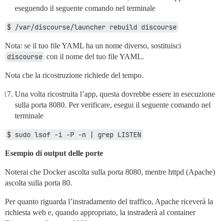
  ## Imposta db_shared_buffers a un massimo del 25% d
eseguendo il seguente comando nel terminale
  ## verrà impostato automaticamente da bootstrap in 
  #db_shared_buffers: "256MB"

$ /var/discourse/launcher rebuild discourse
  ## può migliorare le prestazioni di ordinamento, ma
Nota: se il tuo file YAML ha un nome diverso, sostituisci
  #db_work_mem: "40MB"

discourse
con il nome del tuo file YAML.
  ## Quale revisione Git dovrebbe usare questo contai
  #version: tests-passed

Nota che la ricostruzione richiede del tempo.
env:

Una volta ricostruita l’app, questa dovrebbe essere in esecuzione
  LC_ALL: en_US.UTF-8

sulla porta 8080. Per verificare, esegui il seguente comando nel
  LANG: en_US.UTF-8

terminale
  LANGUAGE: en_US.UTF-8

  # DISCOURSE_DEFAULT_LOCALE: en

$ sudo lsof -i -P -n | grep LISTEN
  ## Quante richieste web concorrenti sono supportate
Esempio di output delle porte
  ## verrà impostato automaticamente da bootstrap in 
  #UNICORN_WORKERS: 3

Noterai che Docker ascolta sulla porta 8080, mentre httpd (Apache)
  ## TODO: Il nome di dominio a cui risponderà questa
ascolta sulla porta 80.
  ## Obbligatorio. Discourse non funzionerà con un ind
  DISCOURSE_HOSTNAME: 'faq.mobiloan.io'

Per quanto riguarda l’instradamento del traffico, Apache riceverà la
richiesta web e, quando appropriato, la instraderà al container
  ## Rimuovi il commento se vuoi che il container ven