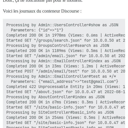
Donc, ça ne fonctionne pas pour le moment.
Voici les journaux du conteneur Discourse :
Processing by Admin::UsersController#show as JSON

  Parameters: {"id"=>"1"}

Completed 200 OK in 1978ms (Views: 0.6ms | ActiveReco
Started GET "/groups/search.json" for 10.0.0.50 at 20
Processing by GroupsController#search as JSON

Completed 200 OK in 1189ms (Views: 0.5ms | ActiveReco
Started GET "/admin/email.json" for 10.0.0.50 at 2022
Processing by Admin::EmailController#index as JSON

Completed 200 OK in 23ms (Views: 1.2ms | ActiveRecord
Started POST "/admin/email/test" for 10.0.0.50 at 202
Processing by Admin::EmailController#test as */*

  Parameters: {"email_address"=>"test@gmail.com"}

Completed 422 Unprocessable Entity in 20ms (Views: 1.
Started GET "/about.json" for 10.0.0.47 at 2022-08-10 
Processing by AboutController#index as JSON

Completed 200 OK in 67ms (Views: 0.3ms | ActiveRecord
Started GET "/site/basic-info.json" for 10.0.0.47 at 
Processing by SiteController#basic_info as JSON

Completed 200 OK in 254ms (Views: 0.5ms | ActiveRecor
Started GET "/site/basic-info.json" for 10.0.0.47 at 
Processing by SiteController#basic_info as JSON
