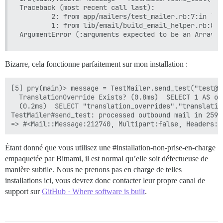
Traceback (most recent call last):

        2: from app/mailers/test_mailer.rb:7:in `se
        1: from lib/email/build_email_helper.rb:8:i
Bizarre, cela fonctionne parfaitement sur mon installation :
[5] pry(main)> message = TestMailer.send_test("test@gm
  TranslationOverride Exists? (0.8ms)  SELECT 1 AS on
  (0.2ms)  SELECT "translation_overrides"."translatio
TestMailer#send_test: processed outbound mail in 259.9
Étant donné que vous utilisez une
#installation-non-prise-en-charge
empaquetée par Bitnami, il est normal qu’elle soit défectueuse de
manière subtile. Nous ne prenons pas en charge de telles
installations ici, vous devrez donc contacter leur propre canal de
support sur
GitHub · Where software is built
.