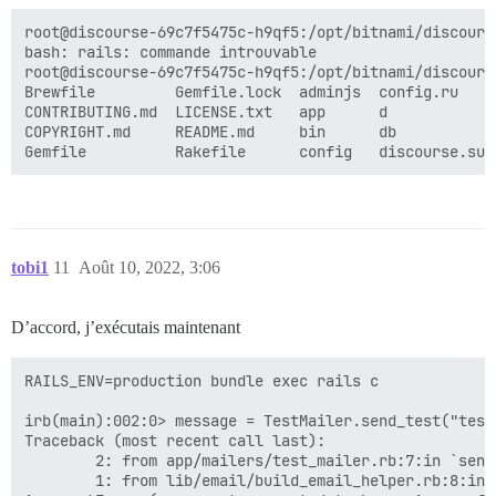
root@discourse-69c7f5475c-h9qf5:/opt/bitnami/discourse
bash: rails: commande introuvable

root@discourse-69c7f5475c-h9qf5:/opt/bitnami/discourse
Brewfile         Gemfile.lock  adminjs  config.ru    
CONTRIBUTING.md  LICENSE.txt   app      d            
COPYRIGHT.md     README.md     bin      db           
tobi1
11
Août 10, 2022, 3:06
D’accord, j’exécutais maintenant
RAILS_ENV=production bundle exec rails c

irb(main):002:0> message = TestMailer.send_test("test@
Traceback (most recent call last):

        2: from app/mailers/test_mailer.rb:7:in `send_
        1: from lib/email/build_email_helper.rb:8:in `