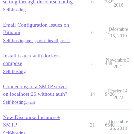
setting through discourse.config
6
2822
2016
Self-hosting
Email Configuration Issues on
Décembre
Bitnami
6
771
15, 2019
Self-hosting
unsupported-install
,
email
Install issues with docker-
Novembre 3,
compose
3
488
2021
Self-hosting
Connecting to a SMTP server
Février 14,
on localhost:25 without auth?
14
9426
2022
Self-hosting
email
New Discourse Instance +
Décembre
SMTP
21
6640
26, 2018
Self-hosting