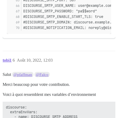
#DISCOURSE_SMTP_PORT: 587
DISCOURSE_SMTP_USER_NAME: user@example.com
DISCOURSE_SMTP_PASSWORD: "pa$$word"
#DISCOURSE_SMTP_ENABLE_START_TLS: true       
#DISCOURSE_SMTP_DOMAIN: discourse.example.com
#DISCOURSE_NOTIFICATION_EMAIL: noreply@discou
tobi1
6
Août 10, 2022, 12:03
Salut
@pfaffman
@Falco
Merci beaucoup pour votre contribution.
Voici à quoi ressemblent mes variables d’environnement
discourse:

  extraEnvVars:

    - name: DISCOURSE_SMTP_ADDRESS
