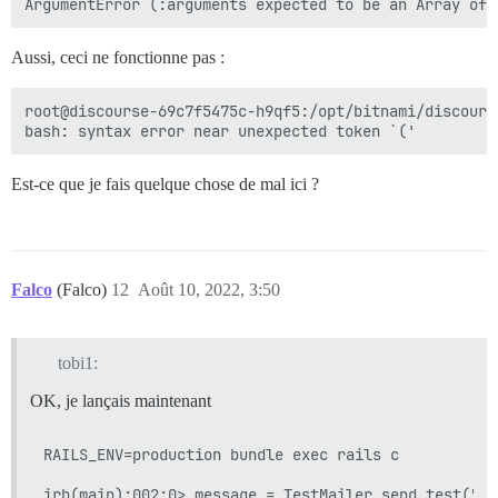
Aussi, ceci ne fonctionne pas :
root@discourse-69c7f5475c-h9qf5:/opt/bitnami/discours
Est-ce que je fais quelque chose de mal ici ?
Falco
(Falco)
12
Août 10, 2022, 3:50
tobi1:
OK, je lançais maintenant
RAILS_ENV=production bundle exec rails c

irb(main):002:0> message = TestMailer.send_test("te