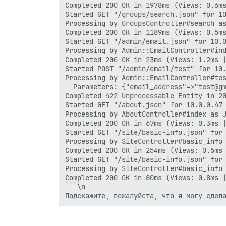
Completed 200 OK in 1978ms (Views: 0.6ms
Started GET "/groups/search.json" for 10
Processing by GroupsController#search as
Completed 200 OK in 1189ms (Views: 0.5ms
Started GET "/admin/email.json" for 10.0
Processing by Admin::EmailController#ind
Completed 200 OK in 23ms (Views: 1.2ms |
Started POST "/admin/email/test" for 10.
Processing by Admin::EmailController#tes
  Parameters: {"email_address"=>"test@gm
Completed 422 Unprocessable Entity in 20
Started GET "/about.json" for 10.0.0.47 
Processing by AboutController#index as J
Completed 200 OK in 67ms (Views: 0.3ms |
Started GET "/site/basic-info.json" for 
Processing by SiteController#basic_info 
Completed 200 OK in 254ms (Views: 0.5ms 
Started GET "/site/basic-info.json" for 
Processing by SiteController#basic_info 
Completed 200 OK in 80ms (Views: 0.8ms |
```\n

Подскажите, пожалуйста, что я могу сдел