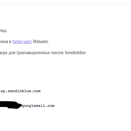
лад.
ения в
helm-чарт
Bitnami.
ра для транзакционных писем Sendinblue: