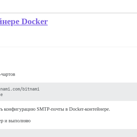
нере Docker
-чартов
nami.com/bitnami

нить конфигурацию SMTP-почты в Docker-контейнере.
нер и выполняю