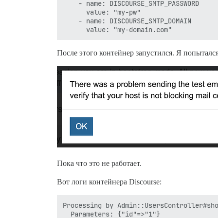
    - name: DISCOURSE_SMTP_PASSWORD

      value: "my-pw"

    - name: DISCOURSE_SMTP_DOMAIN

После этого контейнер запустился. Я попытался
Пока что это не работает.
Вот логи контейнера Discourse:
Processing by Admin::UsersController#sho
  Parameters: {"id"=>"1"}
