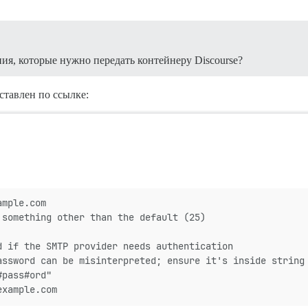
ия, которые нужно передать контейнеру Discourse?
тавлен по ссылке:
ample.com
 something other than the default (25)
d if the SMTP provider needs authentication
assword can be misinterpreted; ensure it's inside string
#pass#ord"
example.com