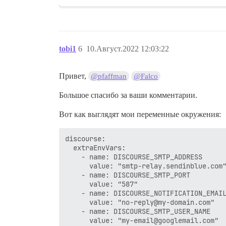
tobi1
6
10.Август.2022 12:03:22
Привет,
@pfaffman
@Falco
Большое спасибо за ваши комментарии.
Вот как выглядят мои переменные окружения:
discourse:

  extraEnvVars:

    - name: DISCOURSE_SMTP_ADDRESS

      value: "smtp-relay.sendinblue.com"
    - name: DISCOURSE_SMTP_PORT

      value: "587"

    - name: DISCOURSE_NOTIFICATION_EMAIL
      value: "no-reply@my-domain.com"

    - name: DISCOURSE_SMTP_USER_NAME

      value: "my-email@googlemail.com"
