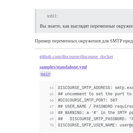
tobi1:
Вы знаете, как выглядят переменные окружен
Пример переменных окружения для SMTP предс
github.com/discourse/discourse_docker
samples/standalone.yml
main
DISCOURSE_SMTP_ADDRESS: smtp.ex
## uncomment to set the port to
#DISCOURSE_SMTP_PORT: 587
## USER_NAME / PASSWORD require
## WARNING: a '#' in the SMTP p
##   DISCOURSE_SMTP_PASSWORD: "
DISCOURSE_SMTP_USER_NAME: user@