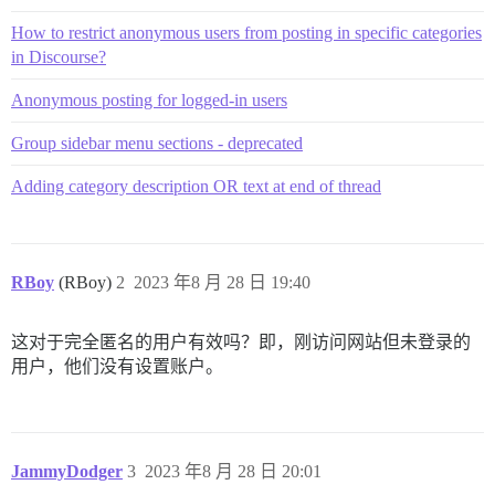
How to restrict anonymous users from posting in specific categories
in Discourse?
Anonymous posting for logged-in users
Group sidebar menu sections - deprecated
Adding category description OR text at end of thread
RBoy
(RBoy)
2
2023 年8 月 28 日 19:40
这对于完全匿名的用户有效吗？即，刚访问网站但未登录的
用户，他们没有设置账户。
JammyDodger
3
2023 年8 月 28 日 20:01