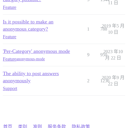
11 日
Feature
Is it possible to make an
2019 年5 月
anonymous category?
1
788
10 日
Feature
'Per-Category' anonymous mode
2023 年10
9
950
月 22 日
Feature
anonymous-mode
The ability to post answers
2020 年9 月
anonymously
2
1236
22 日
Support
首页
类别
准则
服务条款
隐私政策