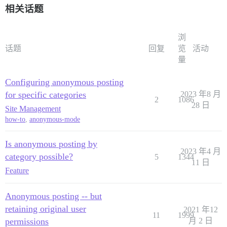
相关话题
浏
话题
回复
览
活动
量
Configuring anonymous posting
for specific categories
2023 年8 月
2
1086
28 日
Site Management
how-to
,
anonymous-mode
Is anonymous posting by
2023 年4 月
category possible?
5
1344
11 日
Feature
Anonymous posting -- but
retaining original user
2021 年12
11
1999
permissions
月 2 日